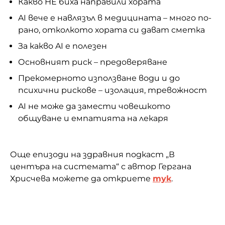
Какво НЕ биха направили хората
AI вече е навлязъл в медицината – много по-
рано, отколкото хората си дават сметка
За какво AI е полезен
Основният риск – предоверяване
Прекомерното използване води и до
психични рискове – изолация, тревожност
AI не може да замести човешкото
общуване и емпатията на лекаря
Още епизоди на здравния подкаст „В
центъра на системата“ с автор Гергана
Хрисчева можете да откриете
тук
.