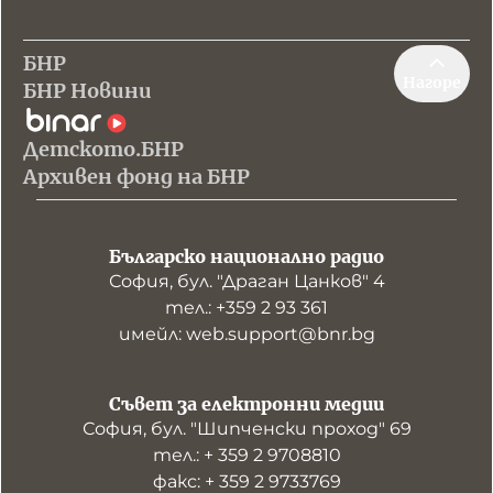
БНР
Нагоре
БНР Новини
Детското.БНР
Архивен фонд на БНР
Българско национално радио
София, бул. "Драган Цанков" 4
тел.: +359 2 93 361
имейл: web.support@bnr.bg
Съвет за електронни медии
София, бул. "Шипченски проход" 69
тел.: + 359 2 9708810
факс: + 359 2 9733769