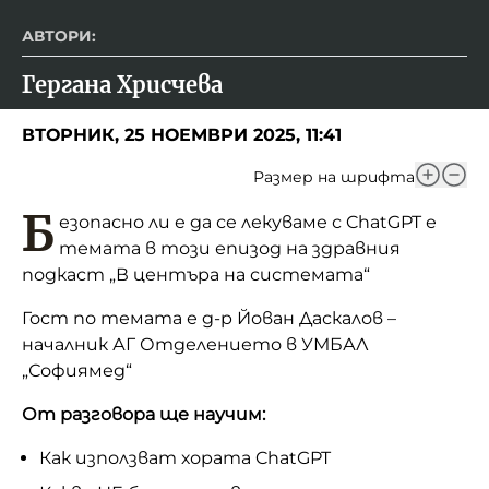
АВТОРИ:
Гергана Хрисчева
ВТОРНИК, 25 НОЕМВРИ 2025, 11:41
Размер на шрифта
Б
езопасно ли е да се лекуваме с
ChatGPT
е
темата в този епизод на здравния
подкаст „В центъра на системата“
Гост по темата е д-р Йован Даскалов –
началник АГ Отделението в УМБАЛ
„Софиямед“
От разговора ще научим:
Как използват хората ChatGPT