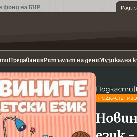
н фонд на БНР
Радио
сти
Предавания
Ритъмът на деня
Музикална 
Подкасти
ПОДКАСТЕПИЗ
Новин
език -