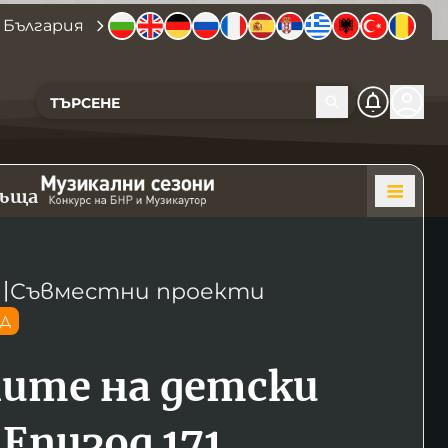
 България
къща
〣
Съвместни проекти
ОД
ите на детски
 Епизод 171