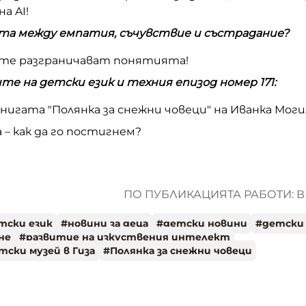
а AI!
ата между емпатия, съчувствие и състрадание?
ите разграничават понятията!
те на детски език и техния епизод номер 171:
нигата "Полянка за снежни човеци" на Иванка Моги
 – как да го постигнем?
ПО ПУБЛИКАЦИЯТА РАБОТИ: В
тски език
#
новини за деца
#
детски новини
#
детски
не
#
развитие на изкуствения интелект
ски музей в Гиза
#
Полянка за снежни човеци