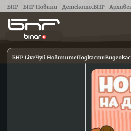
БНР
БНР Новини
Детското.БНР
Архиве
БНР Live
Чуй Новините
Подкасти
Видеока