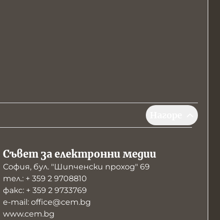
Нагоре
Съвет за електронни медии
София, бул. "Шипченски проход" 69
тел.: + 359 2 9708810
факс: + 359 2 9733769
е-mail: office@cem.bg
www.cem.bg