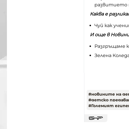
развитието н
Каква е разлик
Чуй как учен
И още в Новини
Разгръщаме к
Зелена Коледа
#
новините на де
#
детско предава
#
Големият египет