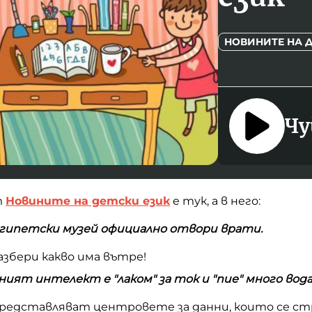
НОВИНИТЕ НА Д
Чу
т
Новините на детски език
е тук, а в него:
гипетски музей официално отвори врати.
азбери какво има вътре!
ият интелект е "лаком" за ток и "пие" много вод
представляват центровете за данни, които се с