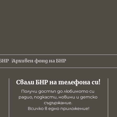
БНР
Архивен фонд на БНР
Свали БНР на телефона си!
Получи достъп до любимото си 
радио, подкасти, новини и детско 
съдържание. 

Всичко в едно приложение!