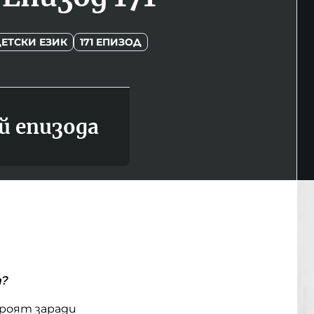
ЕТСКИ ЕЗИК
171 ЕПИЗОД
й епизода
а?
троят заради