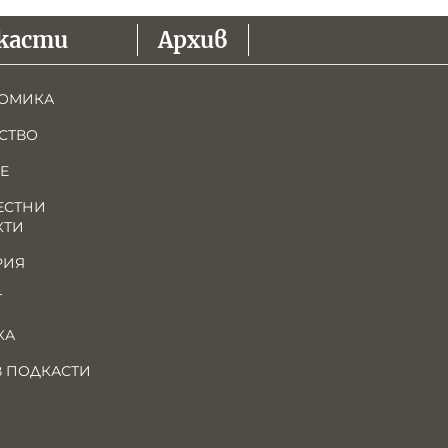
касти
Архив
ОМИКА
СТВО
Е
ЕСТНИ
КТИ
РИЯ
Т
КА
В ПОДКАСТИ