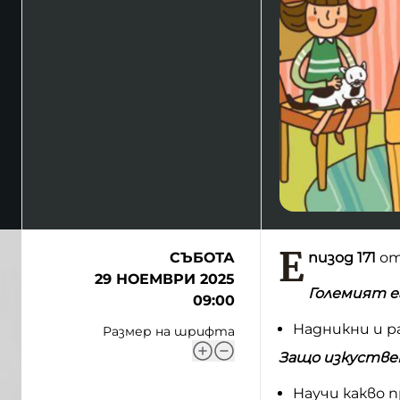
Е
СЪБОТА
пизод 171
о
29 НОЕМВРИ 2025
Големият е
09:00
Надникни и р
Размер на шрифта
Защо изкуствен
Научи какво 