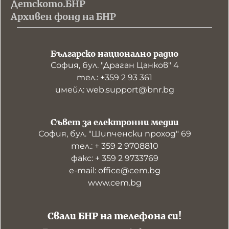
Детското.БНР
Архивен фонд на БНР
Българско национално радио
София, бул. "Драган Цанков" 4
тел.: +359 2 93 361
имейл: web.support@bnr.bg
Съвет за електронни медии
София, бул. "Шипченски проход" 69
тел.: + 359 2 9708810
факс: + 359 2 9733769
е-mail: office@cem.bg
www.cem.bg
Свали БНР на телефона си!