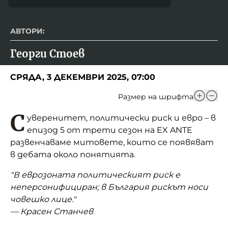
АВТОРИ:
Георги Стоев
СРЯДА, 3 ДЕКЕМВРИ 2025, 07:00
Размер на шрифта
С
уверенитет, политически риск и евро – в
епизод 5 от трети сезон на EX ANTE
развенчаваме митовете, които се появяват
в дебата около понятията.
"В еврозоната политическият риск е
неперсонифициран; в България рискът носи
човешко лице."
— Красен Станчев