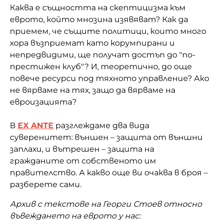
Каква е същността на скептицизма към
еврото, който мнозина изявяват? Как да
приемем, че същите политици, които много
хора възприемат като корумпирани и
непредвидими, ще получат достъп до "по-
престижен клуб"? И, теоретично, до още
повече ресурси под тяхното управление? Ако
не вярваме на тях, защо да вярваме на
евроизацията?
В
EX ANTE
разглеждаме два вида
суверенитет: външен – защита от външни
заплахи, и вътрешен – защита на
гражданите от собственото им
правителство. А какво още ви очаква в броя –
разберете сами.
Архив с текстове на Георги Стоев относно
въвеждането на еврото у нас: