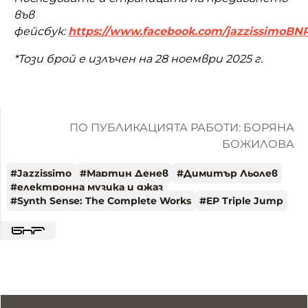
във
фейсбук:
https://www.facebook.com/jazzissimoBN
*Този брой е излъчен на 28 ноември 2025 г.
ПО ПУБЛИКАЦИЯТА РАБОТИ: БОРЯНА
БОЖИЛОВА
#
Jazzissimo
#
Мартин Денев
#
Димитър Льолев
#
електронна музика и джаз
#
Synth Sense: The Complete Works
#
EP Triple Jump