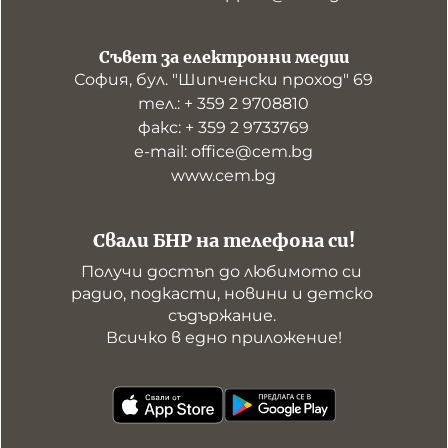
Съвет за електронни медии
София, бул. "Шипченски проход" 69
тел.: + 359 2 9708810
факс: + 359 2 9733769
е-mail: office@cem.bg
www.cem.bg
Свали БНР на телефона си!
Получи достъп до любимото си 
радио, подкасти, новини и детско 
съдържание. 

Всичко в едно приложение!