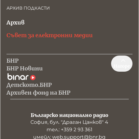
АРХИВ ПОДКАСТИ
Архив
Съвет за електронни медии
БНР
Нагоре
БНР Новини
Детското.БНР
Архивен фонд на БНР
Българско национално радио
София, бул. "Драган Цанков" 4
тел.: +359 2 93 361
имейл: web.support@bnr.bg