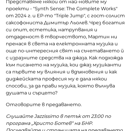
Представяме някои от най-новите му
проекти - "Synth Sense: The Complete Works"
от 2024 г. и EP-то "Triple Jump", с гост-солист
саксофониста Димитър Льолев. Чрез богатия
си опит, естетика, натрупвания и
отдаденост в творчеството, Мартин ни
пренася в света на електронната музика и
още по-интересния свят на съчетаването й
с изразните средства на джаза. Как подхожда
към писането на музика, кои джаз музиканти
са първите му влияния и вдъхновения и как
диджейската професия му е дала някои
способи, за да прави музика, която вълнува
душата и сърцето?
Отговорите в предаването.
Слушайте Jazzissimo в петък от 23:00 по
програма „Христо Ботев“ на БНР.
Последвайте и страницата на предаването