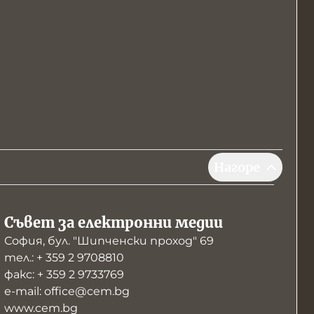
Нагоре
Съвет за електронни медии
София, бул. "Шипченски проход" 69
тел.: + 359 2 9708810
факс: + 359 2 9733769
е-mail: office@cem.bg
www.cem.bg