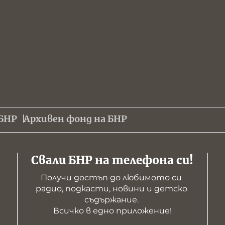
БНР
Архивен фонд на БНР
Свали БНР на телефона си!
Получи достъп до любимото си 
радио, подкасти, новини и детско 
съдържание. 

Всичко в едно приложение!