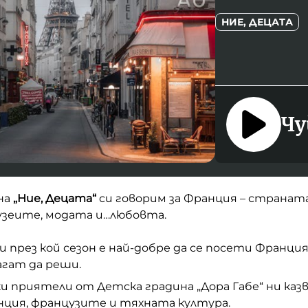
НИЕ, ДЕЦАТА
Чу
на
„Ние, Децата“
си говорим за Франция – странат
узеите, модата и…любовта.
и през кой сезон е най-добре да се посети Франция
гат да реши.
 приятели от Детска градина „Дора Габе“ ни каз
нция, французите и тяхната култура.