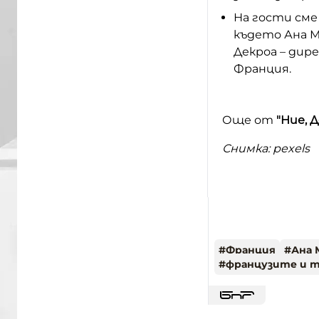
На гости сме
където Ана М
Декроа – дир
Франция.
Още от
"Ние, 
Снимка: pexels
#
Франция
#
Ана 
#
французите и 