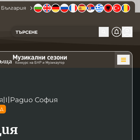
 България
къща
я
〣
Радио София
ОД
ция