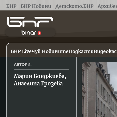
БНР
БНР Новини
Детското.БНР
Архиве
БНР Live
Чуй Новините
Подкасти
Видеока
АВТОРИ:
Мария Бояджиева, 
Ангелина Грозева