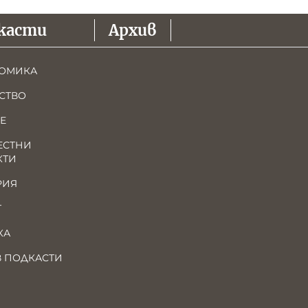
касти
Архив
ОМИКА
СТВО
Е
ЕСТНИ
КТИ
РИЯ
Т
КА
В ПОДКАСТИ