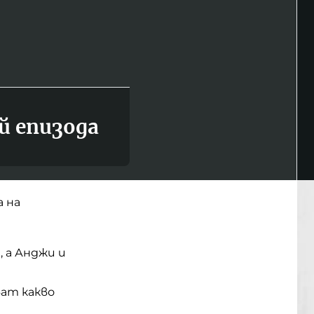
й епизода
а на
, а Анджи и
ват какво