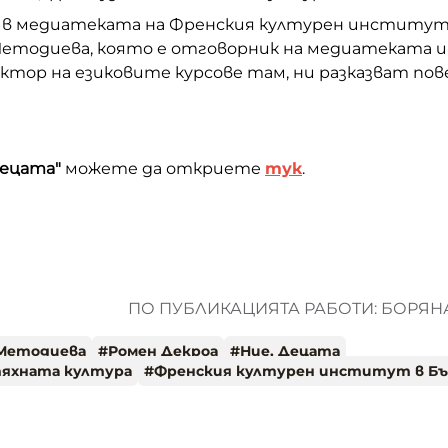
 в медиатеката на Френския културен институт 
етодиева, която е отговорник на медиатеката и
ектор на езиковите курсове там, ни разказват пов
Децата"
можете да откриете
тук
.
ПО ПУБЛИКАЦИЯТА РАБОТИ: БОРЯ
Методиева
#
Ромен Декроа
#
Ние, Децата
тяхната култура
#
Френския културен институт в Бъ