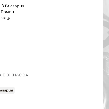
в България,
 Ромен
ече за
НА БОЖИЛОВА
лгария