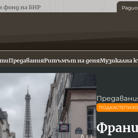
н фонд на БНР
Радио
сти
Предавания
Ритъмът на деня
Музикална 
Предавани
ПОДКАСТЕПИЗ
Фран