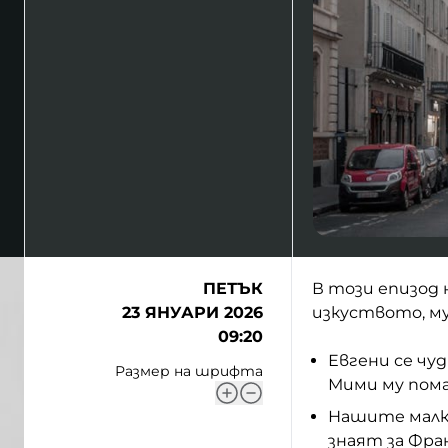
ПЕТЪК
В този епизод 
23 ЯНУАРИ 2026
изкуството, м
09:20
Евгени се чуд
Размер на шрифта
Мими му пома
Нашите малки
знаят за Фра