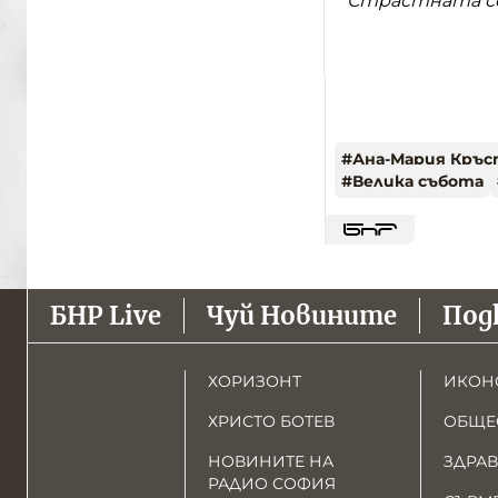
Страстната се
#
Ана-Мария Кръс
#
Велика събота
БНР Live
Чуй Новините
Под
ХОРИЗОНТ
ИКОН
ХРИСТО БОТЕВ
ОБЩЕ
НОВИНИТЕ НА
ЗДРАВ
РАДИО СОФИЯ