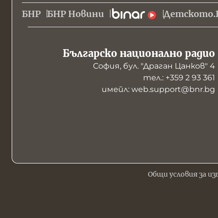
БНР
БНР Новини
Детското.
Българско национално радио
София, бул. "Драган Цанков" 4
тел.: +359 2 93 361
имейл: web.support@bnr.bg
Общи условия за из