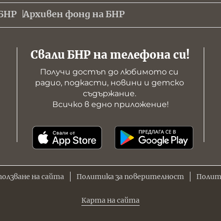
БНР
Архивен фонд на БНР
Свали БНР на телефона си!
Получи достъп до любимото си 
радио, подкасти, новини и детско 
съдържание. 

Всичко в едно приложение!
ползване на сайта
Политика за поверителност
Полит
Карта на сайта