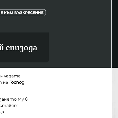
ИЕ КЪМ ВЪЗКРЕСЕНИЕ
й епизода
м младата
т на
Господ
зането Му в
поставят
а.