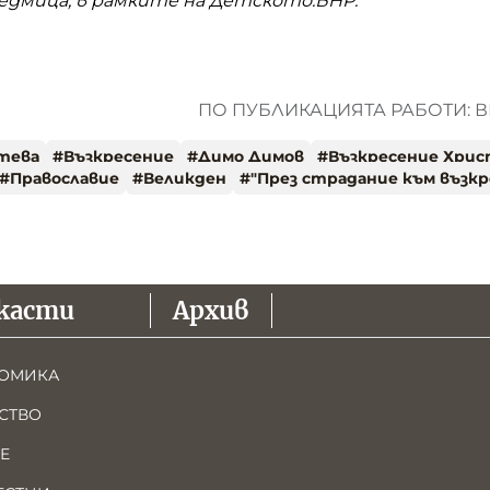
дмица, в рамките на Детското.БНР.
ПО ПУБЛИКАЦИЯТА РАБОТИ: В
тева
#
Възкресение
#
Димо Димов
#
Възкресение Хрис
#
Православие
#
Великден
#
"През страдание към възкр
касти
Архив
ОМИКА
СТВО
Е