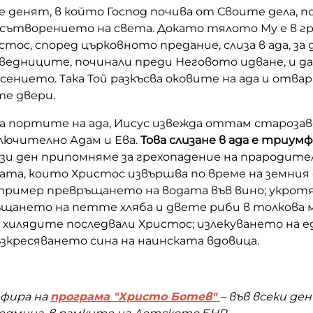
е денят, в който Господ почива от Своите дела, п
сътворението на света. Докато тялото Му е в гро
тос, според църковното предание, слиза в ада, за 
едниците, починали преди Неговото идване, и да
сението. Така Той разкъсва оковите на ада и отва
те двери.
а портите на ада, Иисус извежда оттам староз
лючително Адам и Ева.
Това слизане в ада е триумф
ози ден припомняме за грехопадение на прародите
ата, които Христос извършва по време на земния 
апример превръщането на водата във вино; укрот
щането на петте хляба и двете риби в толкова мн
хилядите последвали Христос; излекуването на е
ъзкресяването сина на наинската вдовица.
ефира на
програма "Христо Ботев"
– във всеки де