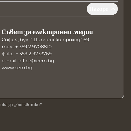
Нагоре
Съвет за електронни медии
София, бул. "Шипченски проход" 69
тел.: + 359 2 9708810
факс: + 359 2 9733769
е-mail: office@cem.bg
www.cem.bg
ика за „бисквитки“