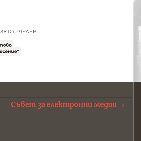
ИКТОР ЧУЛЕВ
тово
есение"
Съвет за електронни медии