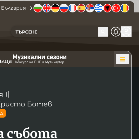
 България
къща
я
〣
Христо Ботев
ОД
а събота