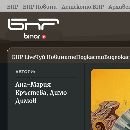
БНР
БНР Новини
Детското.БНР
Архиве
БНР Live
Чуй Новините
Подкасти
Видеока
АВТОРИ:
Ана-Мария 
Кръстева, Димо 
Димов