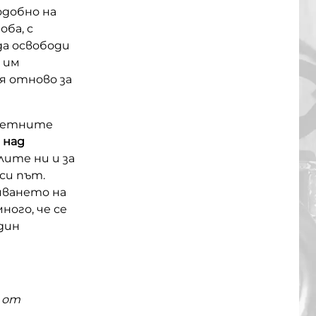
одобно на
ба, с
да освободи
 им
ря отново за
аветните
 над
лите ни и за
си път.
яването на
ого, че се
дин
н от