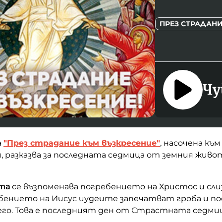
ПРЕЗ СТРАДАН
Чу
а
"През страдание към възкресение"
, насочена къ
 разказва за последната седмица от земния живо
та
се възпоменава погребението на Христос и сли
ребението на Иисус иудеите запечатват гроба и 
го. Това е последният ден от Страстната седмиц