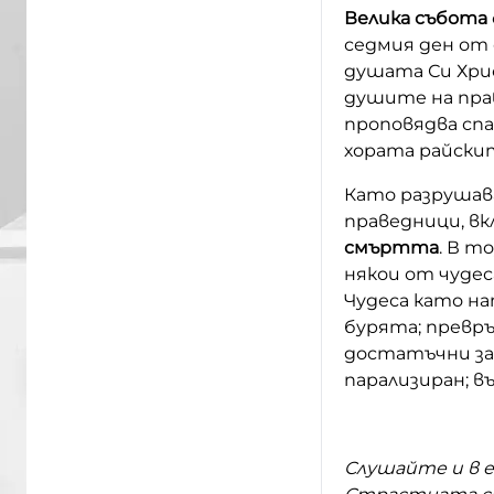
Велика събота
седмия ден от 
душата Си Хрис
душите на прав
проповядва спа
хората райски
Като разрушав
праведници, вк
смъртта
. В т
някои от чудес
Чудеса като н
бурята; превръ
достатъчни за 
парализиран; в
Слушайте и в 