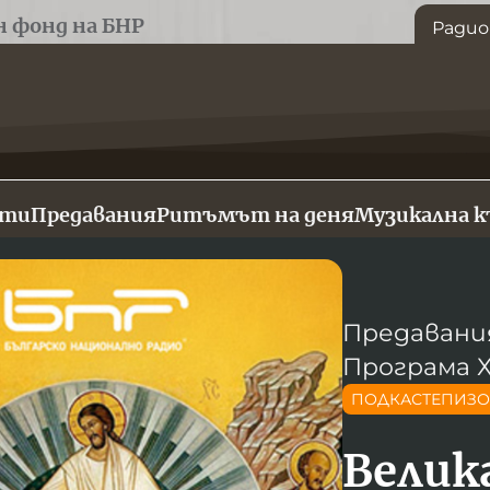
н фонд на БНР
Радио
сти
Предавания
Ритъмът на деня
Музикална 
Предавани
Програма 
ПОДКАСТЕПИЗ
Велик