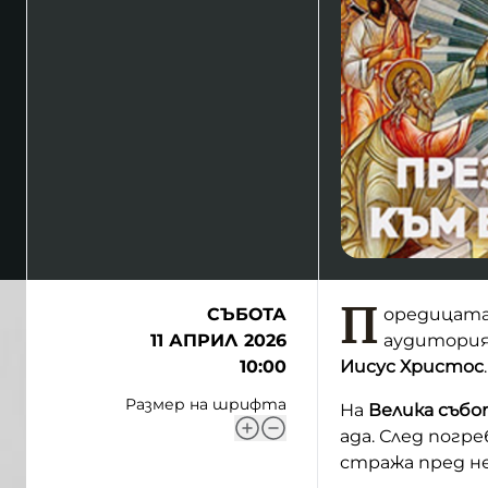
П
СЪБОТА
оредицат
11 АПРИЛ 2026
аудитория,
10:00
Иисус Христос
.
Размер на шрифта
На
Велика събо
ада. След пог
стража пред не