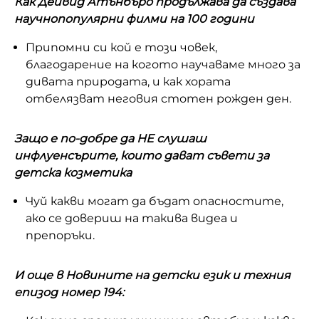
Как Дейвид Атънбъро продължава да създава
научнопопулярни филми на 100 години
Припомни си кой е този човек,
благодарение на когото научаваме много за
дивата природата, и как хората
отбелязват неговия стотен рожден ден.
Защо е по-добре да НЕ слушаш
инфлуенсърите, които дават съвети за
детска козметика
Чуй какви могат да бъдат опасностите,
ако се довериш на такива видеа и
препоръки.
И още в Новините на детски език и техния
епизод номер 194: