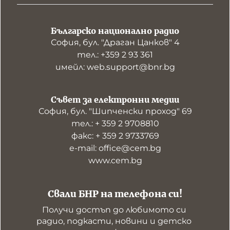
Българско национално радио
София, бул. "Драган Цанков" 4
тел.: +359 2 93 361
имейл: web.support@bnr.bg
Съвет за електронни медии
София, бул. "Шипченски проход" 69
тел.: + 359 2 9708810
факс: + 359 2 9733769
е-mail: office@cem.bg
www.cem.bg
Свали БНР на телефона си!
Получи достъп до любимото си 
радио, подкасти, новини и детско 