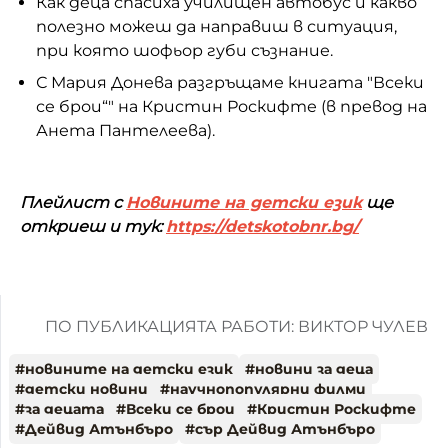
Как деца спасиха училищен автобус и какво
полезно можеш да направиш в ситуация,
при която шофьор губи съзнание.
С Мария Донева разгръщаме книгата "Всеки
се брои“" на Кристин Роскифте (в превод на
Анета Пантелеева).
Плейлист с
Новините на детски език
ще
откриеш и тук:
https://detskotobnr.bg/
ПО ПУБЛИКАЦИЯТА РАБОТИ: ВИКТОР ЧУЛЕВ
#
новините на детски език
#
новини за деца
#
детски новини
#
научнопопулярни филми
#
за децата
#
Всеки се брои
#
Кристин Роскифте
#
Дейвид Атънбъро
#
сър Дейвид Атънбъро