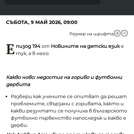
СЪБОТА, 9 МАЙ 2026, 09:00
Размер на шрифта
Е
пизод 194
от
Новините на детски език
е
тук, а в него:
Какво ново: недостиг на гориво и футболни
дербита
Разбери как учените се опитват да решат
проблемите, свързани с горивата, както и
какви резултати се получиха в българското
футболно първенство напоследък и какво е
дерби.