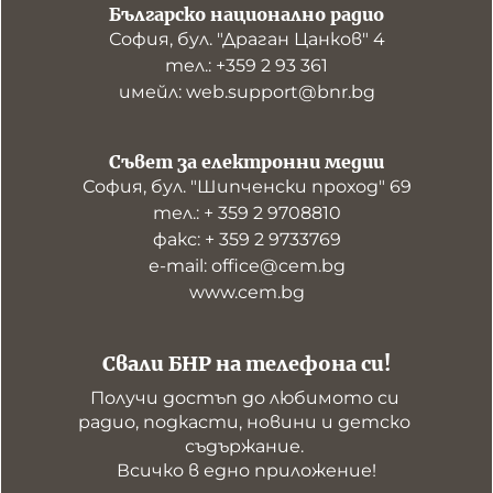
Българско национално радио
София, бул. "Драган Цанков" 4
тел.: +359 2 93 361
имейл: web.support@bnr.bg
Съвет за електронни медии
София, бул. "Шипченски проход" 69
тел.: + 359 2 9708810
факс: + 359 2 9733769
е-mail: office@cem.bg
www.cem.bg
Свали БНР на телефона си!
Получи достъп до любимото си 
радио, подкасти, новини и детско 
съдържание. 

Всичко в едно приложение!