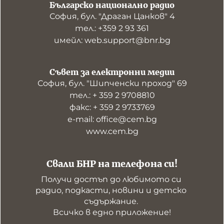
Българско национално радио
София, бул. "Драган Цанков" 4
тел.: +359 2 93 361
имейл: web.support@bnr.bg
Съвет за електронни медии
София, бул. "Шипченски проход" 69
тел.: + 359 2 9708810
факс: + 359 2 9733769
е-mail: office@cem.bg
www.cem.bg
Свали БНР на телефона си!
Получи достъп до любимото си 
радио, подкасти, новини и детско 
съдържание. 

Всичко в едно приложение!