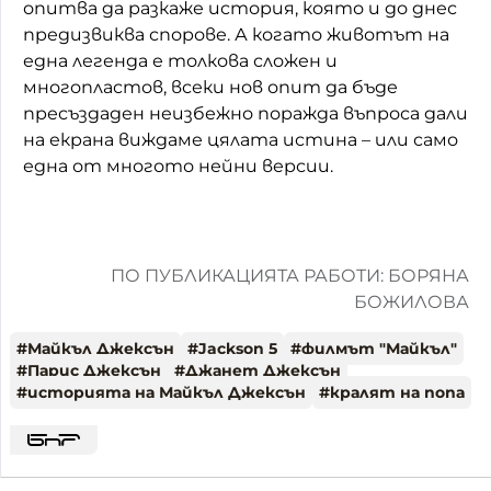
опитва да разкаже история, която и до днес
предизвиква спорове. А когато животът на
една легенда е толкова сложен и
многопластов, всеки нов опит да бъде
пресъздаден неизбежно поражда въпроса дали
на екрана виждаме цялата истина – или само
една от многото нейни версии.
ПО ПУБЛИКАЦИЯТА РАБОТИ: БОРЯНА
БОЖИЛОВА
#
Майкъл Джексън
#
Jackson 5
#
филмът "Майкъл"
#
Парис Джексън
#
Джанет Джексън
#
историята на Майкъл Джексън
#
кралят на попа