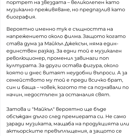
портрет на звездата – великолепен като
музикално преживяване, но предпазлив като
биография.
Вероятно именно тук е същността на
напрежението около филма. Защото когато
става дума за Майкъл Джексън, няма един-
единствен разказ. За едни той е музикален
революционер, променил завинаги поп
културата. За други остава фигура, около
която и днес витаят неудобни въпроси. А за
семейството му той е преди всичко брат,
син и баща – човек, когото те са познавали по
начин, недостъпен за останалия свят.
Затова и "Майкъл" вероятно ще бъде
обсъждан дълго след премиерата си. Не само
заради музиката, мащаба на продукцията или
актьорските превъплъщения, а защото се