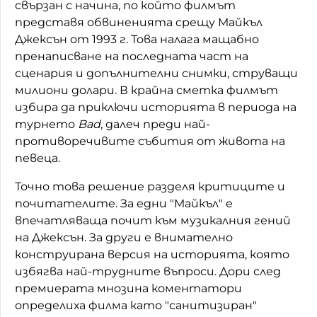
свързан с начина, по който филмът
представя обвиненията срещу Майкъл
Джексън от 1993 г. Това налага мащабно
пренаписване на последната част на
сценария и допълнителни снимки, струващи
милиони долари. В крайна сметка филмът
избира да приключи историята в периода на
турнето
Bad
, далеч преди най-
противоречивите събития от живота на
певеца.
Точно това решение разделя критиците и
почитателите. За едни "Майкъл" е
впечатляваща почит към музикалния гений
на Джексън. За други е внимателно
конструирана версия на историята, която
избягва най-трудните въпроси. Дори след
премиерата мнозина коментатори
определиха филма като "санитизиран"