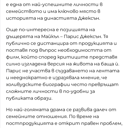
е една от най-успешните личности в
семейството и има ключово място в
историята на династията Джексън.
Още по-интересна е позицията на
дъщерята на Майкъл –
Парис Джексън
. Тя
публично се дистанцира от продукцията и
поставя под въпрос необходимостта от
филм, който според критиците представя
силно изгладена версия на живота на баща ѝ.
Парис не участва в създаването на лентата
и нееднократно е изразявала мнение, че
холивудските биографии често превръщат
сложните личности в по-удобни за
публиката образи.
Но най-голямата драма се развива далеч от
семейните отношения. По време на
постпродукцията е открит правен проблем,