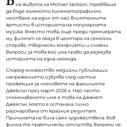
Б
на живота на
Michael Jackson
, трябваше
да бъде голямото кинематографично
честване на един от най-влиятелните
артисти в историята на популярната
музика. Вместо това, още преди премиерата
му, филмът се оказа в центъра на семейни
спорове, творчески конфликти и сложни
въпроси за това кой има право да разказва
историята на една легенда.
Според множество медийни публикации
напрежението избухва след частна
прожекция за членовете на фамилията
Джексън през март 2026 г. Най-често
споменаваното име е това на
Джанет
Джексън
, която е останала силно
разочарована от крайния резултат.
Причината не била само художествена. Във
филма тя практически отсъства, въпреки че