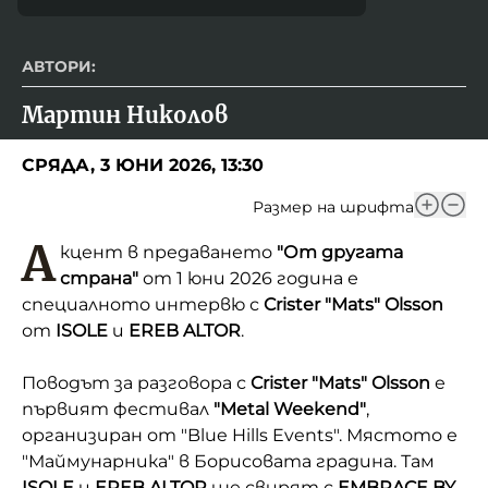
АВТОРИ:
Мартин Николов
СРЯДА, 3 ЮНИ 2026, 13:30
Размер на шрифта
А
кцент в предаването
"От другата
страна"
от 1 юни 2026 година е
специалното интервю с
Crister "Mats" Olsson
от
ISOLE
и
EREB ALTOR
.
Поводът за разговора с
Crister "Mats" Olsson
е
първият фестивал
"Metal Weekend"
,
организиран от "Blue Hills Events". Мястото е
"Маймунарника" в Борисовата градина. Там
ISOLE
и
EREB ALTOR
ще свирят с
EMBRACE BY