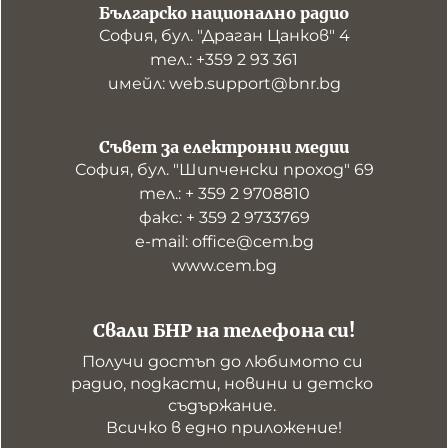
Българско национално радио
София, бул. "Драган Цанков" 4
тел.: +359 2 93 361
имейл: web.support@bnr.bg
Съвет за електронни медии
София, бул. "Шипченски проход" 69
тел.: + 359 2 9708810
факс: + 359 2 9733769
е-mail: office@cem.bg
www.cem.bg
Свали БНР на телефона си!
Получи достъп до любимото си 
радио, подкасти, новини и детско 
съдържание. 

Всичко в едно приложение!