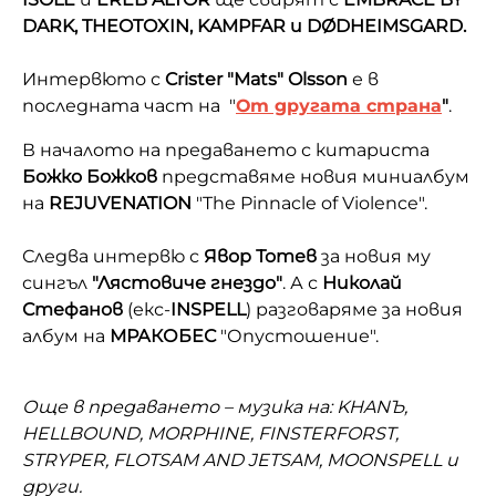
DARK, THEOTOXIN, KAMPFAR и DØDHEIMSGARD.
Интервюто с
Crister "Mats" Olsson
е в
последната част на "
От другата страна
"
.
В началото на предаването с китариста
Божко Божков
представяме новия миниалбум
на
REJUVENATION
"The Pinnacle of Violence".
Следва интервю с
Явор Тотев
за новия му
сингъл
"Лястовиче гнездо"
. А с
Николай
Стефанов
(екс-
INSPELL
) разговаряме за новия
албум на
МРАКОБЕС
"Опустошение".
Още в предаването – музика на: KHANЪ,
HELLBOUND, MORPHINE, FINSTERFORST,
STRYPER, FLOTSAM AND JETSAM, MOONSPELL и
други.