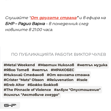
Слушайте "
От другата страна
"
и в ефира на
БНР –
Радио Варна
– в понеделник след
новините в 21:00 часа.
ПО ПУБЛИКАЦИЯТА РАБОТИ: ВИКТОР ЧУЛЕВ
#
Metal Weekend
#
Мартин Николов
#
метъл музика
#
Явор Тотев
#
метъл
#
МРАКОБЕС
#
Николай Стефанов
#
От другата страна
#
Crister "Mats" Olsson
#
Rejuvenation
#
Isole
#
Ereb Altor
#
Божко Божков
#
The Pinnacle of Violence
#
албум "Опустошение"
#
сингъл "Лястовиче гнездо"