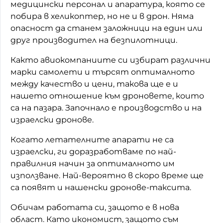
медицински персонал и апаратура, която се
побира в хеликоптер, но не и в дрон. Няма
опасност да станем заложници на един или
друг производител на безпилотници.
Както авиокомпаниите си избират различни
марки самолети и търсят оптималното
между качество и цени, такова ще е и
нашето отношение към дроновете, които
са на пазара. Започнало е производство и на
израелски дронове.
Когато летателните апарати не са
израелски, ги доразработваме по най-
правилния начин за оптималното им
използване. Най-вероятно в скоро време ще
са появят и нашенски дронове-таксита.
Обичам работата си, защото е в нова
област. Като икономист, защото съм