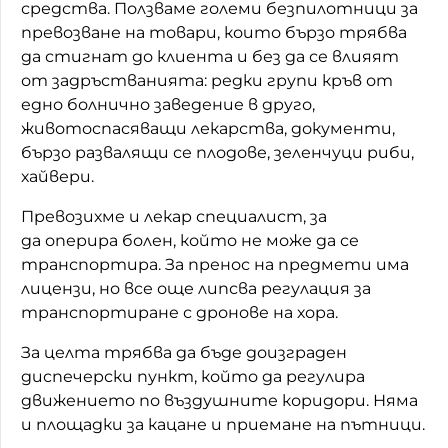
средства. Ползваме големи безпилотници за
превозване на товари, които бързо трябва
да стигнат до клиента и без да се влияят
от задръстванията: редки групи кръв от
едно болнично заведение в друго,
животоспасяващи лекарства, документи,
бързо развалящи се плодове, зеленчуци риби,
хайвери.
Превозихме и лекар специалист, за
да оперира болен, който не може да се
транспортира. За пренос на предмети има
лицензи, но все още липсва регулация за
транспортиране с дронове на хора.
За целта трябва да бъде доизграден
диспечерски пункт, който да регулира
движението по въздушните коридори. Няма
и площадки за кацане и приемане на пътници.