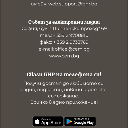
имейл: web.support@bnr.bg
Съвет за електронни медии
София, бул. "Шипченски проход" 69
тел.: + 359 2 9708810
факс: + 359 2 9733769
е-mail: office@cem.bg
www.cem.bg
Свали БНР на телефона си!
Получи достъп до любимото си 
радио, подкасти, новини и детско 
съдържание. 

Всичко в едно приложение!