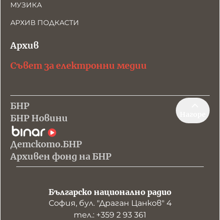
МУЗИКА
АРХИВ ПОДКАСТИ
Архив
Съвет за електронни медии
БНР
Нагоре
БНР Новини
Детското.БНР
Архивен фонд на БНР
Българско национално радио
София, бул. "Драган Цанков" 4
тел.: +359 2 93 361