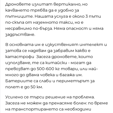
Дроновете излитат вертикално, но
качването трябва да е удобно за
пътниците. Нашата услуга е около 3 пъти
по-скъпа от наземното такси, но е
несравнимо по-бърза. Няма опасност и няма
задръстване.
В основната им е изкуственият интелект и
затова се надявам да забравим какво е
катастрофи Засега дроновете, които
използваме, те са китайски - могат да
превозват до 500-600 кг товари, или най-
много до двама човека и багажа им.
Батериите са слаби и периметърът за
полет е до 50 км.
Усилено се търси решение на проблема.
Засега не можем да пренасяме болен: по време
на транспортирането са необходими