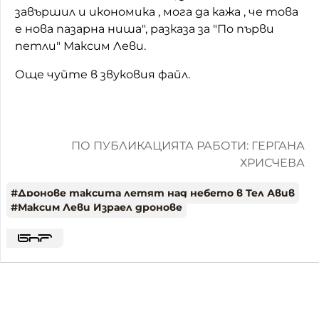
завършил и икономика , мога да кажа , че това
е нова пазарна ниша", разказа за "По първи
петли" Максим Леви.
Още чуйте в звуковия файл.
ПО ПУБЛИКАЦИЯТА РАБОТИ: ГЕРГАНА
ХРИСЧЕВА
#
Дронове таксита летят над небето в Тел Авив
#
Максим Леви Израел дронове