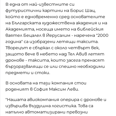
В една от най-известните си
футуристични картини на Борис Шац,
който е едновременно сред основателите
на Българската художествена академия и на
Академията, носеща името на библейския
ваятел Бецалел в Йерусалим - наречена "2000
година" са изобразени летящи таксита.
Творецът е сбъркал с около четвърт век,
защото вече в небето над Тел Авив летят
дронове - таксита, които засега пренасят
бързоразвалящи се или спешно необходими
предмети и стоки.
В основата на тази компания стои
роденият в София Максим Леви.
"Нашата авиокомпания оперира с дронове и
извършва въздушна логистика. Това са
напълно автоматизирани превозни