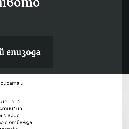
ството
й епизода
рисата и
ще на 14
астни“ на
на Мария
то я отвежда