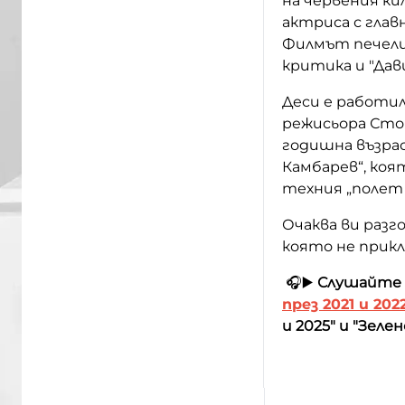
на червения ки
актриса с глав
Филмът печели
критика и "Дав
Деси е работил
режисьора Стоя
годишна възрас
Камбарев“, коя
техния „полет 
Очаква ви разго
която не прикл
🎧▶️
Слушайте
през 2021 и 202
и 2025" и "Зеле