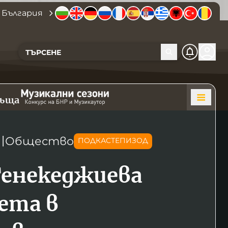
 България
къща
〣
Общество
ПОДКАСТЕПИЗОД
Тенекеджиева
лета в