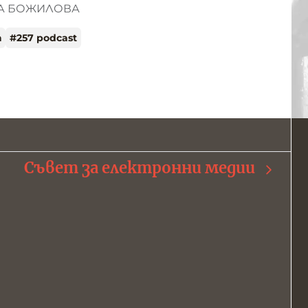
НА БОЖИЛОВА
а
#
257 podcast
Съвет за електронни медии