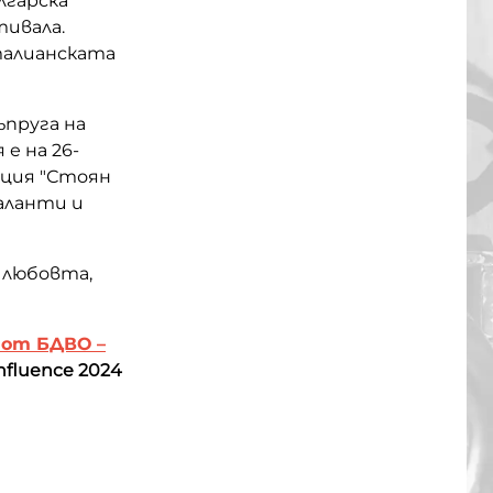
лгарска
тивала.
талианската
ъпруга на
е на 26-
ация "Стоян
аланти и
а любовта,
 от БДВО –
nfluence 2024