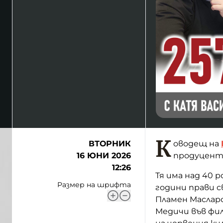
К
ВТОРНИК
оводещ на
16 ЮНИ 2026
продуцент 
12:26
Тя има над 40 
Размер на шрифта
години прави с
Пламен Масларо
Медичи във фил