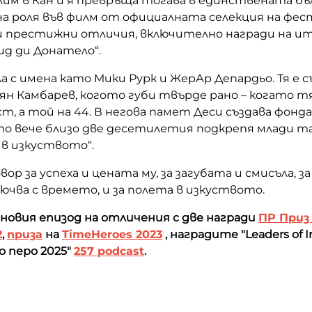
лим в Кан и я превръща тогава в единствената бъ
на роля във филм от официалната селекция на фес
 престижни отличия, включително награди на и
ид ди Донатело“.
а с имена като Мики Рурк и ЖерАр Депардьо. Тя е с
н Камбарев, когото губи твърде рано – когато тя 
т, а той на 44. В негова памет Деси създава фонд
то вече близо две десетилетия подкрепя млади т
в изкуството“.
вор за успеха и цената му, за загубата и смисъла, з
ючва с времето, и за полета в изкуството.
 новия
епизод на отличения
с две награди
ПР Приз
2
,
приза
на
TimeHeroes 2023
, наградите "Leaders of I
но перо 2025"
257 podcast
.