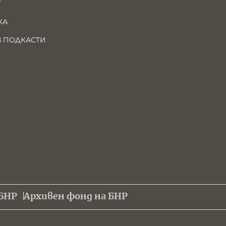
Т
КА
В ПОДКАСТИ
БНР
Архивен фонд на БНР