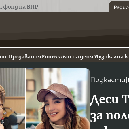
н фонд на БНР
Радио
сти
Предавания
Ритъмът на деня
Музикална 
Подкасти
Деси 
за по