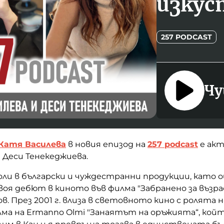
изку
257 PODCAST
Чу
Катя Василева
в новия епизод на
257 podcast
е
акт
Деси Тенекеджиева.
роли в български и чуждестранни продукции, като о
воя дебют в киното във филма "Забранено за възр
в. През 2001 г. влиза в световното кино с ролята 
ма на Ermanno Olmi "Занаятът на оръжията“, кой