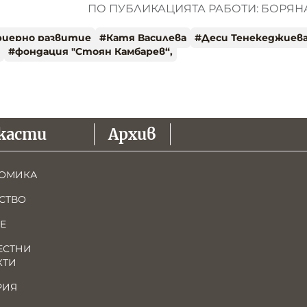
ПО ПУБЛИКАЦИЯТА РАБОТИ: БОРЯ
риерно развитие
#
Катя Василева
#
Деси Тенекеджиев
#
фондация "Стоян Камбарев“,
касти
Архив
ОМИКА
СТВО
Е
ЕСТНИ
КТИ
РИЯ