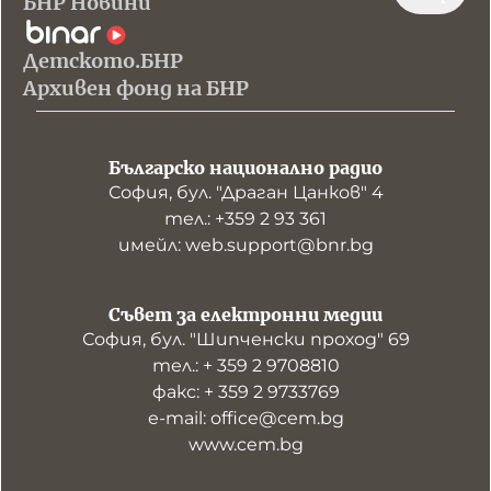
БНР Новини
Детското.БНР
Архивен фонд на БНР
Българско национално радио
София, бул. "Драган Цанков" 4
тел.: +359 2 93 361
имейл: web.support@bnr.bg
Съвет за електронни медии
София, бул. "Шипченски проход" 69
тел.: + 359 2 9708810
факс: + 359 2 9733769
е-mail: office@cem.bg
www.cem.bg