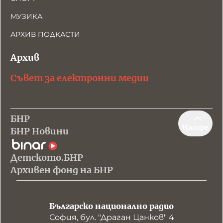
МУЗИКА
АРХИВ ПОДКАСТИ
Архив
Съвет за електронни медии
БНР
Нагоре
БНР Новини
Детското.БНР
Архивен фонд на БНР
Българско национално радио
София, бул. "Драган Цанков" 4