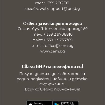
тел.: +359 2 93 361
имейл: web.support@bnr.bg
Съвет за електронни медии
София, бул. "Шипченски проход" 69
тел.: + 359 2 9708810
факс: + 359 2 9733769
е-mail: office@cem.bg
www.cem.bg
Свали БНР на телефона си!
Получи достъп до любимото си 
радио, подкасти, новини и детско 
съдържание. 

Всичко в едно приложение!