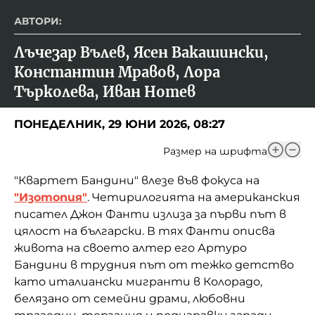
АВТОРИ:
Лъчезар Вълев, Ясен Вакашински, 
Константин Мравов, Лора 
Търколева, Иван Нотев
ПОНЕДЕЛНИК, 29 ЮНИ 2026, 08:27
Размер на шрифта
"Квартет Бандини" влезе във фокуса на
"Изотопия"
. Четирилогията на американския
писател Джон Фанти излиза за първи път в
цялост на български. В тях Фанти описва
живота на своето алтер его Артуро
Бандини в трудния път от тежко детство
като италиански мигранти в Колорадо,
белязано от семейни драми, любовни