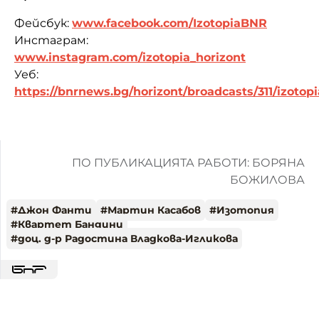
Фейсбук:
www.facebook.com/IzotopiaBNR
Инстаграм:
www.instagram.com/izotopia_horizont
Уеб:
https://bnrnews.bg/horizont/broadcasts/311/izotopi
ПО ПУБЛИКАЦИЯТА РАБОТИ: БОРЯНА
БОЖИЛОВА
#
Джон Фанти
#
Мартин Касабов
#
Изотопия
#
Квартет Бандини
#
доц. д-р Радостина Владкова-Игликова