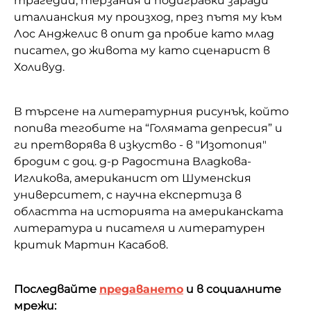
трагедии, терзания и подигравки заради
италианския му произход, през пътя му към
Лос Анджелис в опит да пробие като млад
писател, до живота му като сценарист в
Холивуд.
В търсене на литературния рисунък, който
попива тегобите на “Голямата депресия” и
ги претворява в изкуство - в "Изотопия"
бродим с доц. д-р Радостина Владкова-
Игликова, американист от Шуменския
университет, с научна експертиза в
областта на историята на американската
литература и писателя и литературен
критик Мартин Касабов.
Последвайте
предаването
и в социалните
мрежи: