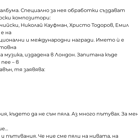
 албума. Специално за нея обработки създават
рски композитори:
ийски, Николай Кауфман, Христо Тодоров, Емил
 е на
ционални и международни награди. Името ѝ е
етовна
а музика, издадена в Лондон. Запитана къде
пее – в
авън, тя заявява:
ия, където да не съм пяла. Аз много пътувах. За ме
ше
…
 и пътуван
ия.
Ч
е ние сме пяли на нивата
,
на