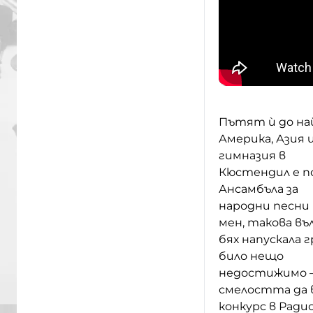
Пътят ѝ до на
Америка, Азия 
гимназия в
Кюстендил е по
Ансамбъла за
народни песни 
мен
,
такова въл
бях напускала 
било нещо
недостижи
м
о
смелостта да вз
конкурс в
Р
ади