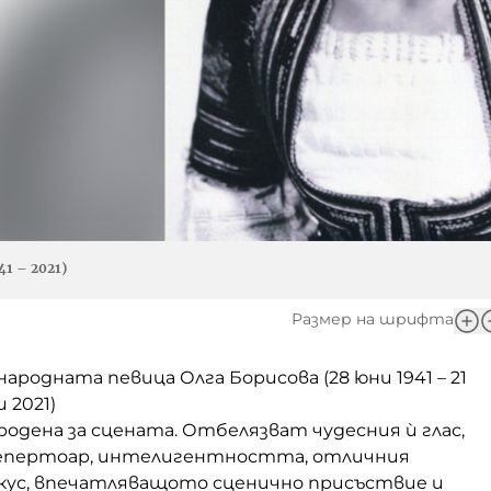
41 – 2021)
Размер на шрифта
народната певица Олга Борисова (28 юни 1941 – 21
 2021)
 родена за сцената. Отбелязват
чудесния ѝ глас,
репертоар, интелигентността, отличния
кус, впечатляващото сценично присъствие и