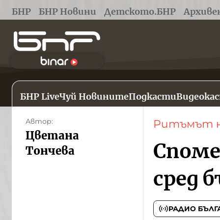
БНР
БНР Новини
Детското.БНР
Архиве
БНР Live
Чуй Новините
Подкасти
Видеока
Автор:
Ритъмът н
Цветана
Споме
Тончева
сред 
РАДИО БЪЛГ