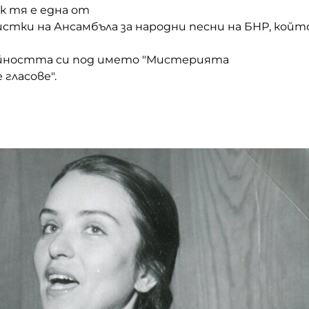
ек тя е една от
стки на Ансамбъла за народни песни на БНР, койт
йността си под името
"Мистерията
 гласове".