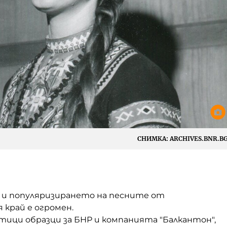
СНИМКА:
ARCHIVES.BNR.B
 и популяризирането на песните от
 край е огромен.
тици образци за БНР и компанията "Балкантон",