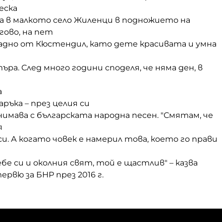
еска
а в малкото село Жиленци в подножието на
гово, на пет
адно от Кюстендил, като дете красивата и умна
ъра. След много години споделя, че
няма ден
,
в
а
арък
а –
през
целия
с
и
нимава с българската народна песен.
"
Смятам, че
я
и. А когато човек е намерил това, което го прави
ебе си и околния свят, той е щастлив
" – казва
ервю за БНР през 2016 г
.