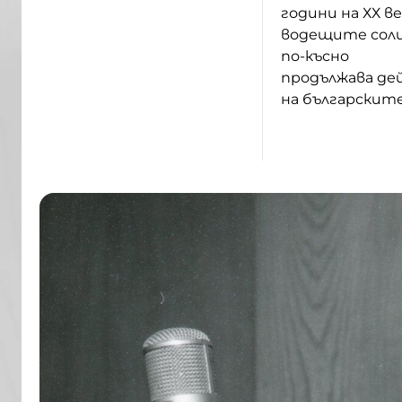
години на ХХ в
водещите соли
по-късно
продължава де
на българските