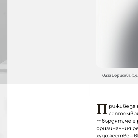
Олга Борисова (19
П
риживе за 
септември
твърдят, че е
оригиналния 
художествен в