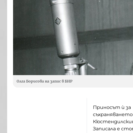
Олга Борисова на запис в БНР
Приносът ѝ за
съхраняването
Кюстендилския
Записала е сто