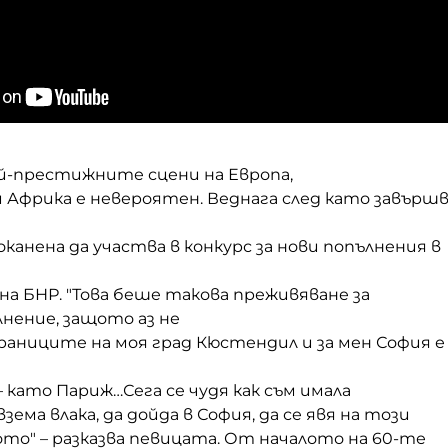
й-престижните сцени на Европа,
и Африка е невероятен. Веднага след като завърш
канена да участва в конкурс за нови попълнения в
на БНР.
"
Т
ова беше такова преживяване за
нение, защото аз не
границите на моя град Кюстендил и за мен София е
–
като
Париж
…
С
ега се чудя как съм имала
ема влака, да дойда в София, да се
явя
на
този
ото
" – разказва певицата
.
От началото на 60-те