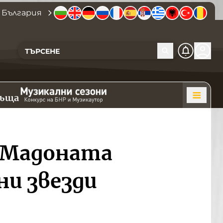
 България
къща
– Мадоната
ни звезди