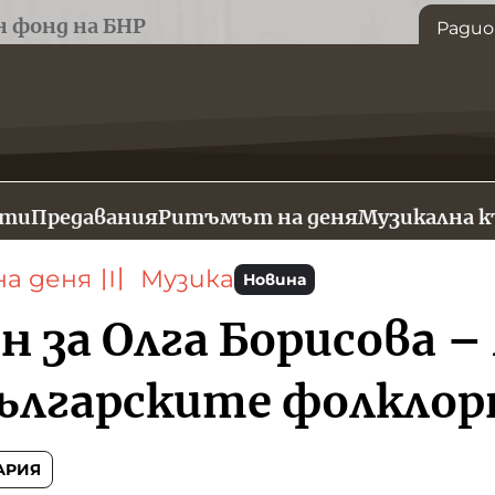
н фонд на БНР
Радио
сти
Предавания
Ритъмът на деня
Музикална 
а деня
〣
Музика
Новина
н за Олга Борисова 
българските фолклор
АРИЯ