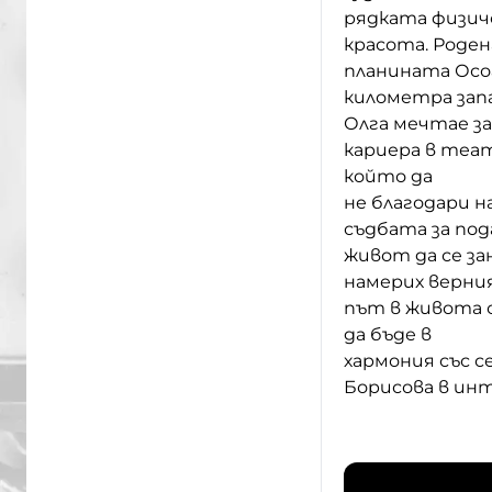
рядката физич
красота. Роден
планината Осо
километра зап
Олга мечтае за
кариера в теат
който
д
а
не благодар
и
н
съдбата за под
живот да се за
намерих верни
път в живота с
да бъде в
хармония със с
Борисова в инт