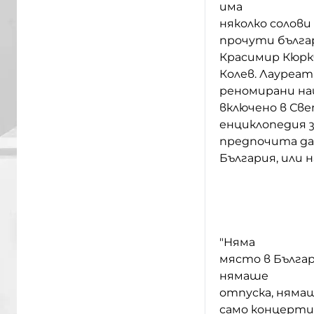
има
няколко солови
прочути бълга
Красимир Кюркч
Колев. Лауреат
реномирани на
включено в Св
енциклопедия з
предпочита да 
България, или н
"
Н
яма
място в Българ
нямаше
отпуска, няма
само концерти