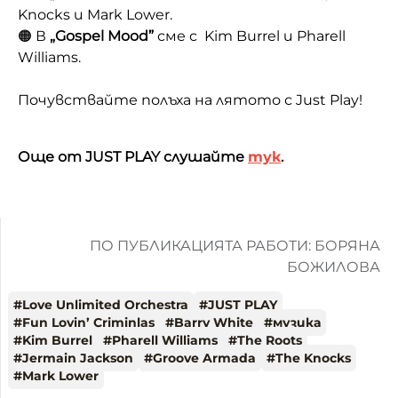
Knоcks и Mark Lower.
🟠 В
„Gospel Mood”
сме с Kim Burrel и Pharell
Williams.
Почувствайте полъха на лятото с Just Play!
Още от JUST PLAY слушайте
тук
.
ПО ПУБЛИКАЦИЯТА РАБОТИ: БОРЯНА
БОЖИЛОВА
#
Love Unlimited Orchestra
#
JUST PLAY
#
Fun Lovin’ Criminlas
#
Barry White
#
музика
#
Kim Burrel
#
Pharell Williams
#
The Roots
#
Jermain Jackson
#
Groove Armada
#
The Knоcks
#
Mark Lower