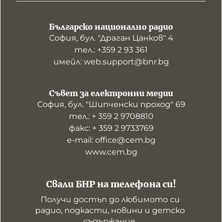
Българско национално радио
София, бул. "Драган Цанков" 4
тел.: +359 2 93 361
имейл: web.support@bnr.bg
Съвет за електронни медии
София, бул. "Шипченски проход" 69
тел.: + 359 2 9708810
факс: + 359 2 9733769
е-mail: office@cem.bg
www.cem.bg
Свали БНР на телефона си!
Получи достъп до любимото си 
радио, подкасти, новини и детско 
съдържание. 
