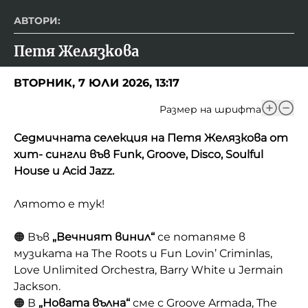
АВТОРИ:
Петя Желязкова
ВТОРНИК, 7 ЮЛИ 2026, 13:17
Размер на шрифта
Седмичната селекция на Петя Желязкова от
хит- сингли във Funk, Groove, Disco, Soulful
House и Acid Jazz.
Лятото е тук!
🟠 Във
„Вечният винил“
се потапяме в
музиката на The Roots и Fun Lovin’ Criminlas,
Love Unlimited Orchestra, Barry White и Jermain
Jackson.
🟠 В
„Новата вълна“
сме с Groove Armada, The