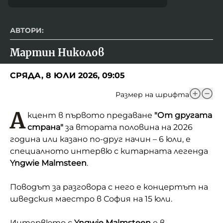
АВТОРИ:
Мартин Николов
СРЯДА, 8 ЮЛИ 2026, 09:05
Размер на шрифта
А
кцент в първото предаване
"От другата
страна"
за втората половина на 2026
година или казано по-друг начин – 6 юли, е
специалното интервю с китарната легенда
Yngwie Malmsteen
.
Поводът за разговора с него е концертът на
шведския маестро в София на 15 юли.
Интервюто с
Yngwie Malmsteen
е в