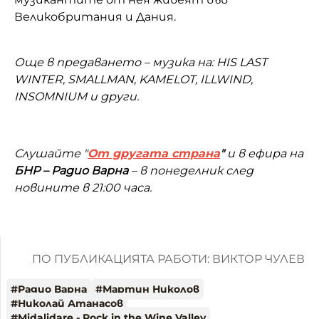
Великобритания и Дания.
Още в предаването – музика на: HIS LAST
WINTER, SMALLMAN, KAMELOT, ILLWIND,
INSOMNIUM и други.
Слушайте "
От другата страна
"
и в ефира на
БНР –
Радио Варна
– в понеделник след
новините в 21:00 часа.
ПО ПУБЛИКАЦИЯТА РАБОТИ: ВИКТОР ЧУЛЕВ
#
Радио Варна
#
Мартин Николов
#
Николай Атанасов
#
Midalidare - Rock in the Wine Valley