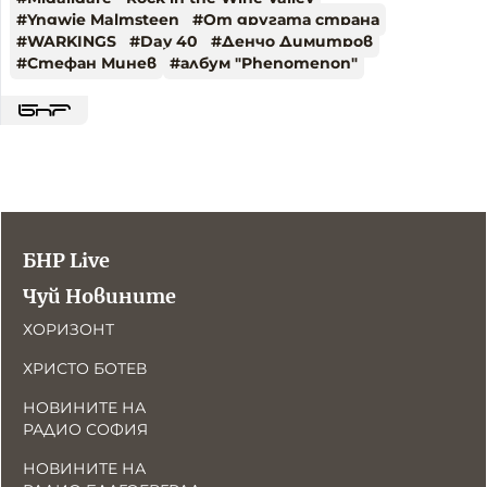
#
Yngwie Malmsteen
#
От другата страна
#
WARKINGS
#
Day 40
#
Денчо Димитров
#
Стефан Минев
#
албум "Phenomenon"
БНР Live
Чуй Новините
ХОРИЗОНТ
ХРИСТО БОТЕВ
НОВИНИТЕ НА
РАДИО СОФИЯ
НОВИНИТЕ НА