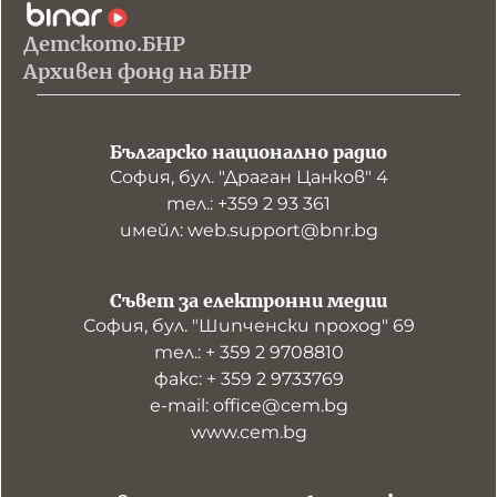
Детското.БНР
Архивен фонд на БНР
Българско национално радио
София, бул. "Драган Цанков" 4
тел.: +359 2 93 361
имейл: web.support@bnr.bg
Съвет за електронни медии
София, бул. "Шипченски проход" 69
тел.: + 359 2 9708810
факс: + 359 2 9733769
е-mail: office@cem.bg
www.cem.bg