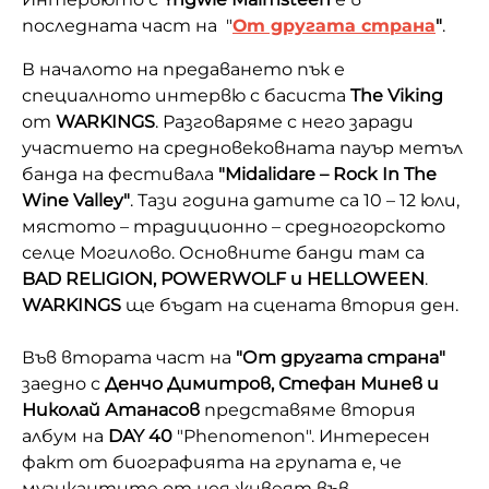
последната част на "
От другата страна
"
.
В началото на предаването пък е
специалното интервю с басиста
The Viking
от
WARKINGS
. Разговаряме с него заради
участието на средновековната пауър метъл
банда на фестивала
"Midalidare – Rock In The
Wine Valley"
. Тази година датите са 10 – 12 юли,
мястото – традиционно – средногорското
селце Могилово. Основните банди там са
B
AD RELIGION, POWERWOLF и HELLOWEEN
.
WARKINGS
ще бъдат на сцената втория ден.
Във втората част на
"От другата страна"
заедно с
Денчо Димитров, Стефан Минев и
Николай Атанасов
представяме втория
албум на
DAY 40
"Phenomenon". Интересен
факт от биографията на групата е, че
музикантите от нея живеят във