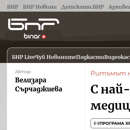
БНР
БНР Новини
Детското.БНР
Архиве
БНР Live
Чуй Новините
Подкасти
Видеока
Автор:
Ритъмът н
Велизара
С най
Сърчаджиева
медиц
ПРОГРАМА Х