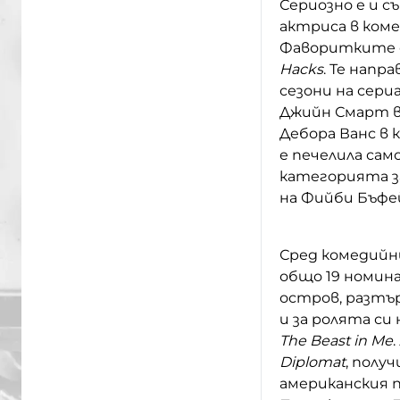
Сериозно е и с
актриса в коме
Фаворитките с
Hacks
. Те нап
сезони на сер
Джийн Смарт ве
Дебора Ванс в 
е печелила сам
категорията з
на Фийби Бъфей
Сред комедийн
общо 19 номин
остров, разтъ
и за ролята с
The Beast in Mе
Diplomat
, полу
американския п