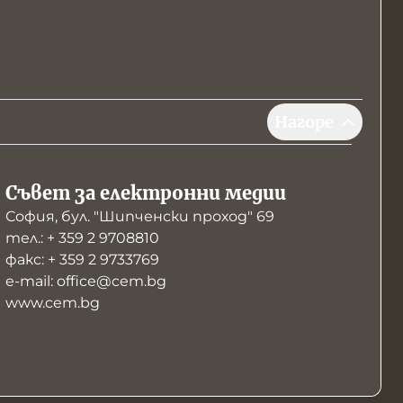
Нагоре
Съвет за електронни медии
София, бул. "Шипченски проход" 69
тел.: + 359 2 9708810
факс: + 359 2 9733769
е-mail: office@cem.bg
www.cem.bg