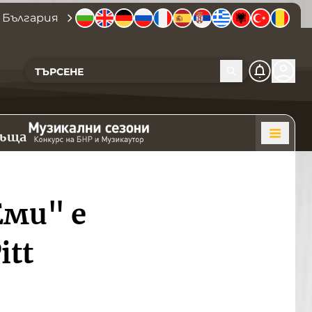
 България
къща
Еми" е
itt