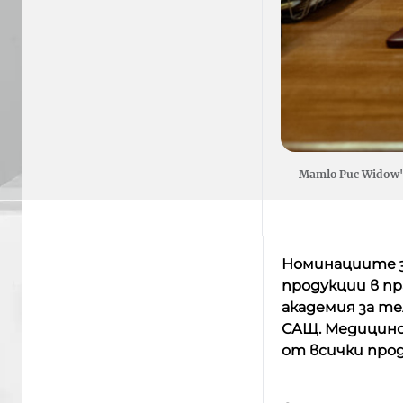
Матю Рис Widow'
Номинациите з
продукции в п
академия за те
САЩ. Медицин
от всички прод