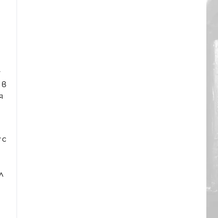
у
 в
я
с
т
л