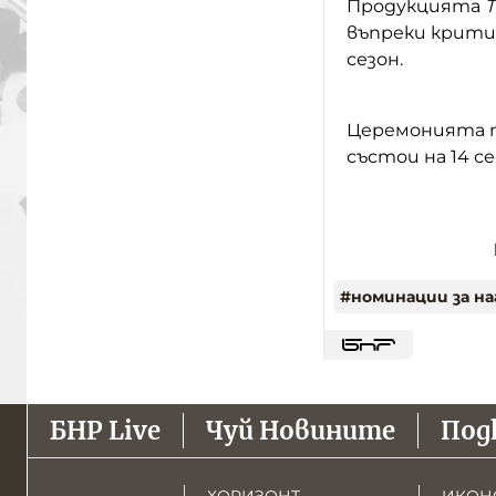
Продукцията
T
въпреки крити
сезон.
Церемонията п
състои на 14 с
#
номинации за на
БНР Live
Чуй Новините
Под