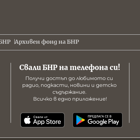
БНР
Архивен фонд на БНР
Свали БНР на телефона си!
Получи достъп до любимото си 
радио, подкасти, новини и детско 
съдържание. 

Всичко в едно приложение!