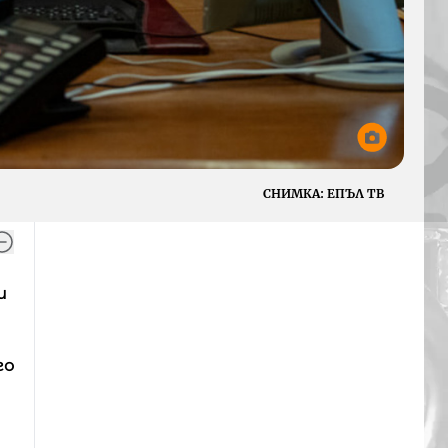
СНИМКА:
ЕПЪЛ ТВ
и
го