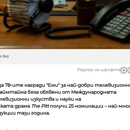
s Bay
Размер на шрифта
а 78-ите награди "Еми" за най-добри телевизионн
раймтайма бяха обявени от Международната
левизионни изкуства и науки на
ската драма
The Pitt
получи 25 номинации – най-мно
укции тази година.