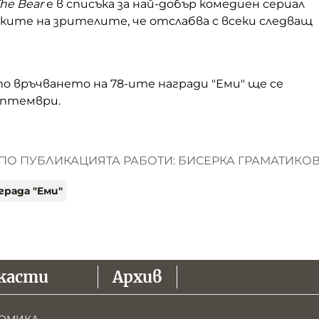
he Bear
е в списъка за най-добър комедиен сериал
ките на зрителите, че отслабва с всеки следващ
о връчването на 78-ите награди "Еми" ще се
ептември.
ПО ПУБЛИКАЦИЯТА РАБОТИ: БИСЕРКА ГРАМАТИКО
града "Еми"
касти
Архив