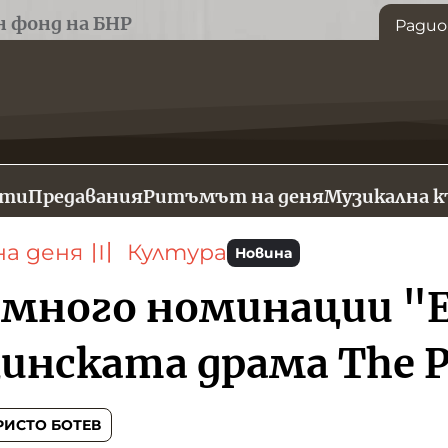
н фонд на БНР
Радио
сти
Предавания
Ритъмът на деня
Музикална 
а деня
〣
Култура
Новина
-много номинации "
инската драма The P
РИСТО БОТЕВ