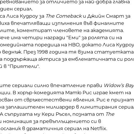
ъревнованието за отличието за най-добра главна
диен сериал.
а Лиса Кудроу за
The Comeback
и Джийн Смарт за
равиха впечатляващи изпълнения във финалните
иалите, коментират членовете на академията.
че има четири награди "Еми" за ролята си на
комедийната поредица на HBO, докато Лиса Кудро
о веднъж. През 1998 година тя взима статуетката
а поддържаща актриса за емблематичната си рол
 в "Приятели".
ите сериали силно впечатление прави
Widow’s Bay
ации. В хорър-комедията Матю Рис играе кмет на
рсван от свръхестествени явления. Рис е призна
и на заплашителен милиардер в лимитирания сериа
. А съпругата му Кери Ръсел, позната от
The
чи номинация за превъплъщението си в
осланик в драматичния сериал на Netflix.