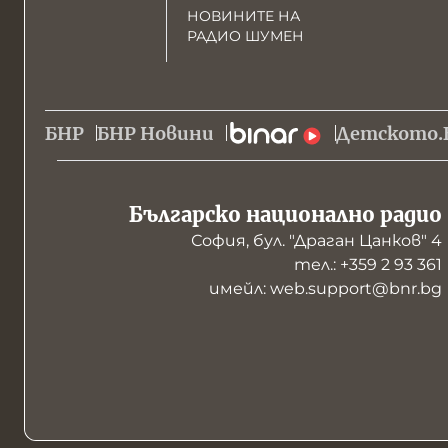
НОВИНИТЕ НА
РАДИО ШУМЕН
БНР
БНР Новини
Детското.
Българско национално радио
София, бул. "Драган Цанков" 4
тел.: +359 2 93 361
имейл: web.support@bnr.bg