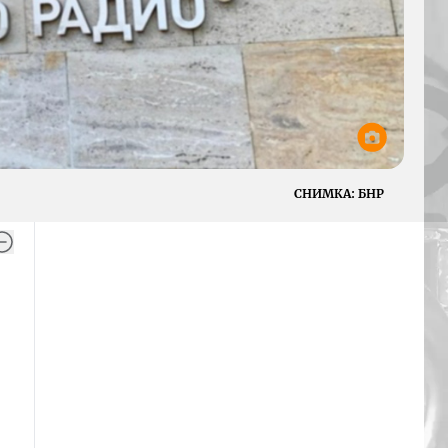
СНИМКА:
БНР