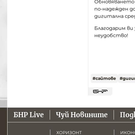
Обновяването и
по-надежден д
дигитална сред
Благодарим ви 
неудобство!
#
сайтове
#
диги
БНР Live
Чуй Новините
Под
ХОРИЗОНТ
ИКОН