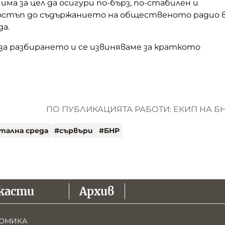
ма за цел да осигури по-бърз, по-стабилен и
остъп до съдържанието на общественото радио 
а.
за разбирането и се извиняваме за краткото
ПО ПУБЛИКАЦИЯТА РАБОТИ: ЕКИП НА Б
тална среда
#
сървъри
#
БНР
касти
Архив
ОМИКА