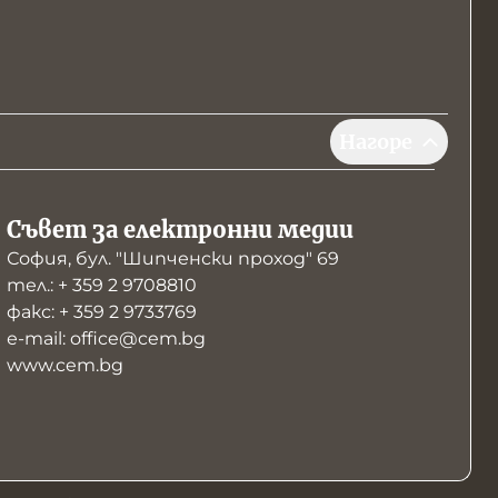
Нагоре
Съвет за електронни медии
София, бул. "Шипченски проход" 69
тел.: + 359 2 9708810
факс: + 359 2 9733769
е-mail: office@cem.bg
www.cem.bg