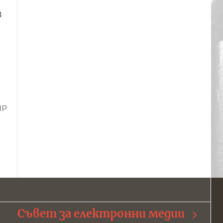
в
НР
Съвет за електронни медии