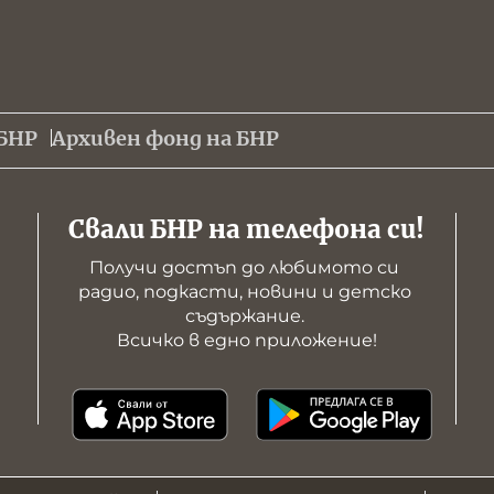
БНР
Архивен фонд на БНР
Свали БНР на телефона си!
Получи достъп до любимото си 
радио, подкасти, новини и детско 
съдържание. 

Всичко в едно приложение!