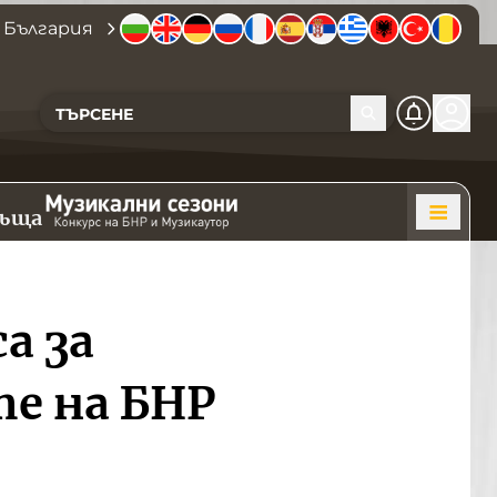
 България
къща
а за
е на БНР