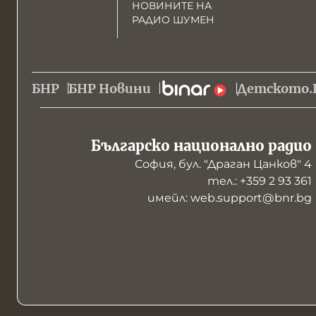
НОВИНИТЕ НА
РАДИО ШУМЕН
БНР
БНР Новини
Детското.
Българско национално радио
София, бул. "Драган Цанков" 4
тел.: +359 2 93 361
имейл: web.support@bnr.bg