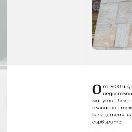
О
т 19:00 ч.
недостъп
минути - бел.р
планирани техн
капацитета н
сървърите.