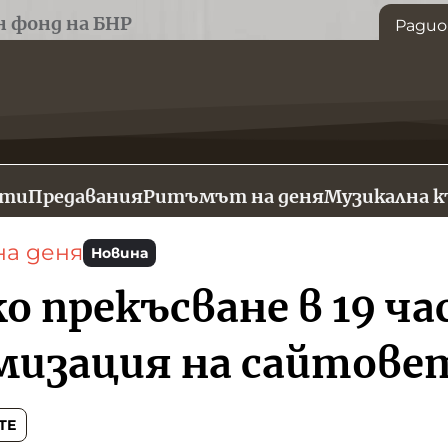
н фонд на БНР
Радио
сти
Предавания
Ритъмът на деня
Музикална 
а деня
Новина
 прекъсване в 19 час
изация на сайтовет
ТЕ