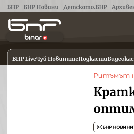
БНР
БНР Новини
Детското.БНР
Архиве
БНР Live
Чуй Новините
Подкасти
Видеока
Ритъмът н
Кратко
оптим
БНР НОВИНИ