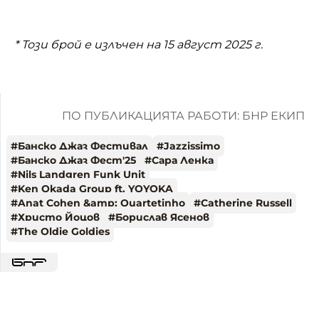
* Този брой е излъчен на 15 август 2025 г.
ПО ПУБЛИКАЦИЯТА РАБОТИ: БНР ЕКИП
#
Банско Джаз Фестивал
#
Jazzissimo
#
Банско Джаз Фест'25
#
Сара Ленка
#
Nils Landgren Funk Unit
#
Ken Okada Group ft. YOYOKA
#
Anat Cohen &amp; Quartetinho
#
Catherine Russell
#
Христо Йоцов
#
Борислав Ясенов
#
The Oldie Goldies