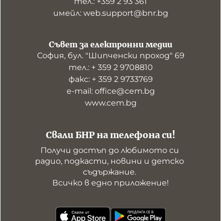
тел.: +359 2 93 361
имейл: web.support@bnr.bg
Съвет за електронни медии
София, бул. "Шипченски проход" 69
тел.: + 359 2 9708810
факс: + 359 2 9733769
е-mail: office@cem.bg
www.cem.bg
Свали БНР на телефона си!
Получи достъп до любимото си 
радио, подкасти, новини и детско 
съдържание. 

Всичко в едно приложение!