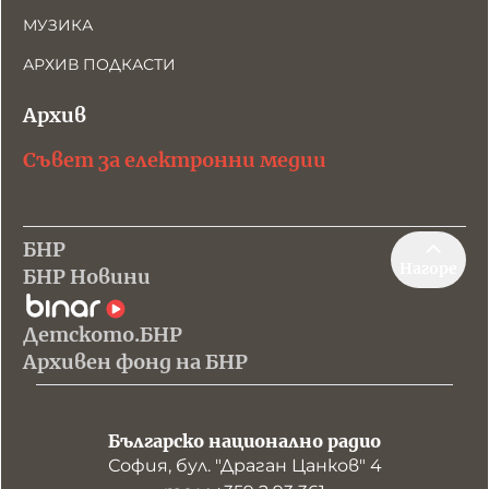
МУЗИКА
АРХИВ ПОДКАСТИ
Архив
Съвет за електронни медии
БНР
Нагоре
БНР Новини
Детското.БНР
Архивен фонд на БНР
Българско национално радио
София, бул. "Драган Цанков" 4