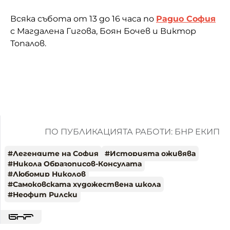
Всяка събота от 13 до 16 часа по
Радио София
с Магдалена Гигова, Боян Бочев и Виктор
Топалов.
ПО ПУБЛИКАЦИЯТА РАБОТИ: БНР ЕКИП
#
Легендите на София
#
Историята оживява
#
Никола Образописов-Консулата
#
Любомир Николов
#
Самоковската художествена школа
#
Неофит Рилски