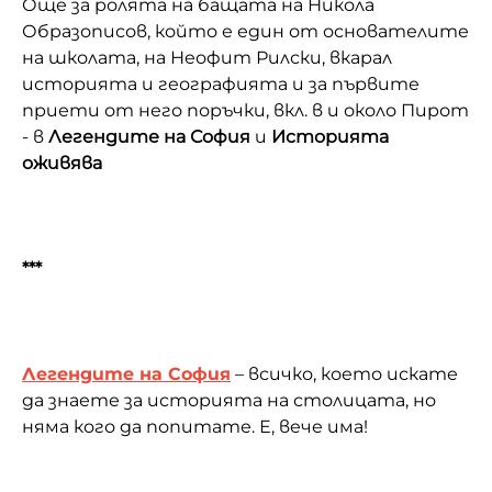
Още за ролята на бащата на Никола
Образописов, който е един от основателите
на школата, на Неофит Рилски, вкарал
историята и географията и за първите
приети от него поръчки, вкл. в и около Пирот
- в
Легендите на София
и
Историята
оживява
***
Легендите на София
– всичко, което искате
да знаете за историята на столицата, но
няма кого да попитате. Е, вече има!