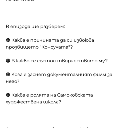
В епизода ще разберем:
🟠 Каква е причината да си извоюва
прозвището "Консулата"?
🟠 В какво се състои творчеството му?
🟠 Кога е заснет документалният филм за
него?
🟠 Каква е ролята на Самоковската
художествена школа?