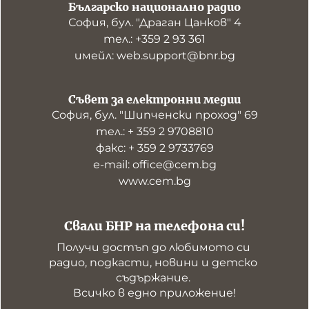
Българско национално радио
София, бул. "Драган Цанков" 4
тел.: +359 2 93 361
имейл: web.support@bnr.bg
Съвет за електронни медии
София, бул. "Шипченски проход" 69
тел.: + 359 2 9708810
факс: + 359 2 9733769
е-mail: office@cem.bg
www.cem.bg
Свали БНР на телефона си!
Получи достъп до любимото си 
радио, подкасти, новини и детско 
съдържание. 

Всичко в едно приложение!