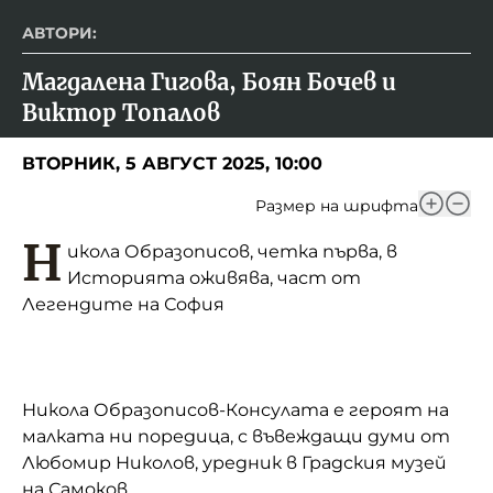
АВТОРИ:
Магдалена Гигова, Боян Бочев и 
Виктор Топалов
ВТОРНИК, 5 АВГУСТ 2025, 10:00
Размер на шрифта
Н
икола Образописов, четка първа, в
Историята оживява, част от
Легендите на София
Никола Образописов-Консулата е героят на
малката ни поредица, с въвеждащи думи от
Любомир Николов, уредник в Градския музей
на Самоков.