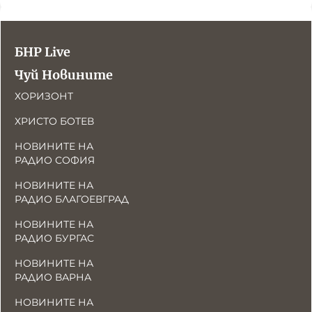
Новините на радио Кърджали
Радио Видин
Съвет за електронни медии
Музика
Туристът
Новините на радио Стара Загора
Радио България
Камертон
БНР Live
Новините на радио Шумен
Радио Пловдив
Чуй Новините
По следите на енергийния преход
Новините на радио Пловдив
Радио София
БНР
БНР Новини
Детското.БНР
ХОРИЗОНТ
Архивен фонд на БНР
Радио Стара Загора
ХРИСТО БОТЕВ
Радио Шумен
НОВИНИТЕ НА
РАДИО СОФИЯ
НОВИНИТЕ НА
РАДИО БЛАГОЕВГРАД
НОВИНИТЕ НА
РАДИО БУРГАС
НОВИНИТЕ НА
РАДИО ВАРНА
НОВИНИТЕ НА