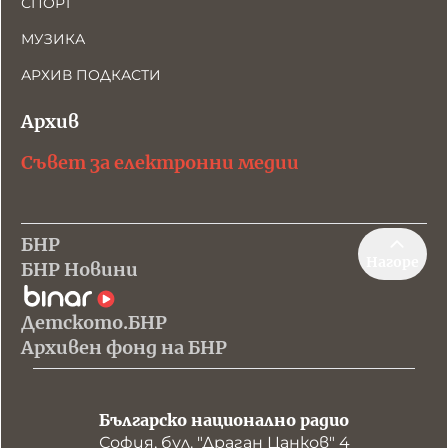
СПОРТ
МУЗИКА
АРХИВ ПОДКАСТИ
Архив
Съвет за електронни медии
БНР
Нагоре
БНР Новини
Детското.БНР
Архивен фонд на БНР
Българско национално радио
София, бул. "Драган Цанков" 4