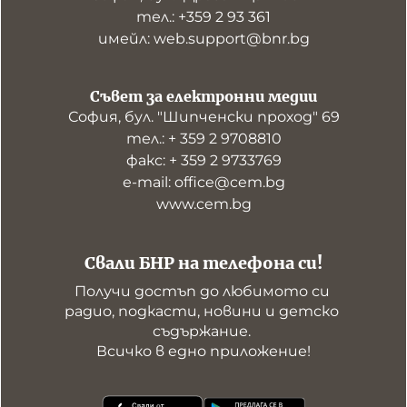
тел.: +359 2 93 361
имейл: web.support@bnr.bg
Съвет за електронни медии
София, бул. "Шипченски проход" 69
тел.: + 359 2 9708810
факс: + 359 2 9733769
е-mail: office@cem.bg
www.cem.bg
Свали БНР на телефона си!
Получи достъп до любимото си 
радио, подкасти, новини и детско 
съдържание. 

Всичко в едно приложение!