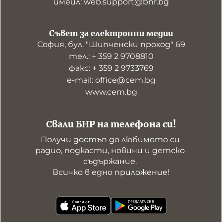
имейл: web.support@bnr.bg
Съвет за електронни медии
София, бул. "Шипченски проход" 69
тел.: + 359 2 9708810
факс: + 359 2 9733769
е-mail: office@cem.bg
www.cem.bg
Свали БНР на телефона си!
Получи достъп до любимото си 
радио, подкасти, новини и детско 
съдържание. 

Всичко в едно приложение!