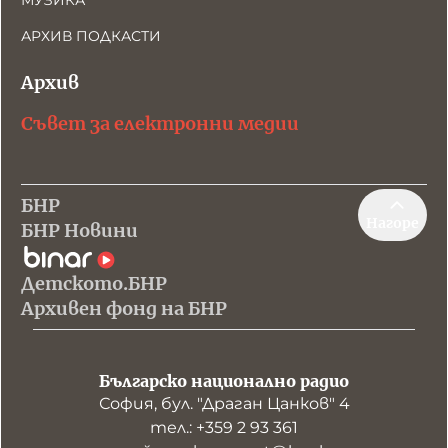
МУЗИКА
АРХИВ ПОДКАСТИ
Архив
Съвет за електронни медии
БНР
Нагоре
БНР Новини
Детското.БНР
Архивен фонд на БНР
Българско национално радио
София, бул. "Драган Цанков" 4
тел.: +359 2 93 361