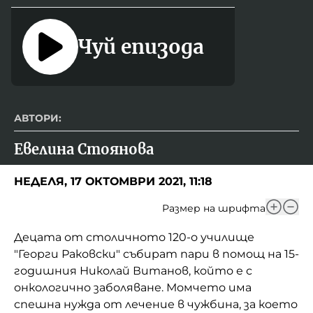
Чуй епизода
АВТОРИ:
Евелина Стоянова
НЕДЕЛЯ, 17 ОКТОМВРИ 2021, 11:18
Размер на шрифта
Децата от столичното 120-о училище
"Георги Раковски" събират пари в помощ на 15-
годишния Николай Витанов, който е с
онкологично заболяване. Момчето има
спешна нужда от лечение в чужбина, за което