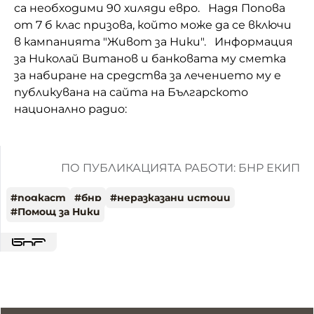
са необходими 90 хиляди евро. Надя Попова
от 7 б клас призова, който може да се включи
в кампанията "Живот за Ники". Информация
за Николай Витанов и банковата му сметка
за набиране на средства за лечението му е
публикувана на сайта на Българското
национално радио:
ПО ПУБЛИКАЦИЯТА РАБОТИ: БНР ЕКИП
#
подкаст
#
бнр
#
неразказани истоии
#
Помощ за Ники