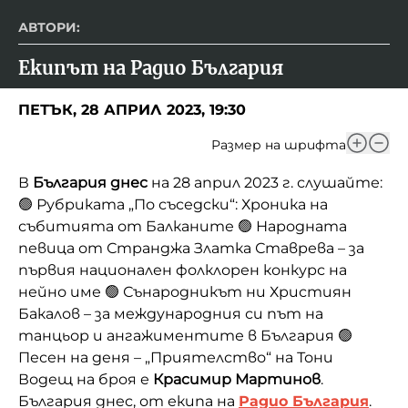
АВТОРИ:
Екипът на Радио България
ПЕТЪК, 28 АПРИЛ 2023, 19:30
Размер на шрифта
В
България днес
на 28 април 2023 г. слушайте:
🟢 Рубриката „По съседски“: Хроника на
събитията от Балканите 🟢 Народната
певица от Странджа Златка Ставрева – за
първия национален фолклорен конкурс на
нейно име 🟢 Сънародникът ни Християн
Бакалов – за международния си път на
танцьор и ангажиментите в България 🟢
Песен на деня – „Приятелство“ на Тони
Водещ на броя е
Красимир Мартинов
.
България днес, от екипа на
Радио България
.