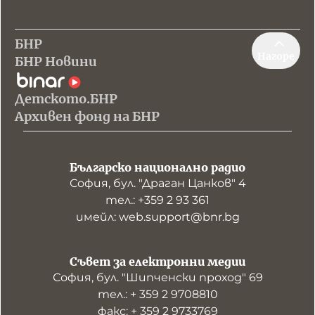
БНР
Нагоре
БНР Новини
Детското.БНР
Архивен фонд на БНР
Българско национално радио
София, бул. "Драган Цанков" 4
тел.: +359 2 93 361
имейл: web.support@bnr.bg
Съвет за електронни медии
София, бул. "Шипченски проход" 69
тел.: + 359 2 9708810
факс: + 359 2 9733769