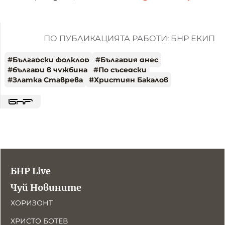
ПО ПУБЛИКАЦИЯТА РАБОТИ: БНР ЕКИП
#
Български фолклор
#
България днес
#
българи в чужбина
#
По съседски
#
Златка Ставрева
#
Християн Бакалов
БНР Live
Чуй Новините
ХОРИЗОНТ
ХРИСТО БОТЕВ