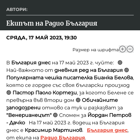
АВТОРИ:
Екипът на Радио България
СРЯДА, 17 МАЙ 2023, 19:30
Размер на шрифта
В
България днес
на 17 май 2023 г. чуйте: 🟢
Най-важното от
дневния ред на България
🟢
Популярната чешка писателка
Бианка Белова
,
която се гордее със своя български произход
🟢
Пастор Паоло Кортези
, за когото Белене се
превърна във втори дом 🟢
Обичайните
заподозрени
отново са тук и разказват за
"Венерианецът"
🟢 Спомен за
Йордан Петров
- Дачко
На 17 май 2023 г. водещ на България
днес е
Красимир Мартинов
.
България днес
,
от екипа на
Радио България
.