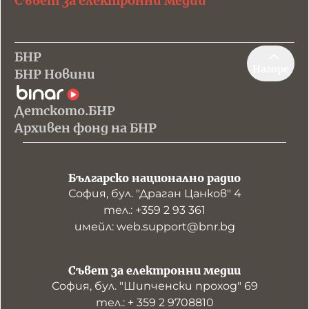
Съвет за електронни медии
БНР
Нагоре
БНР Новини
Детското.БНР
Архивен фонд на БНР
Българско национално радио
София, бул. "Драган Цанков" 4
тел.: +359 2 93 361
имейл: web.support@bnr.bg
Съвет за електронни медии
София, бул. "Шипченски проход" 69
тел.: + 359 2 9708810