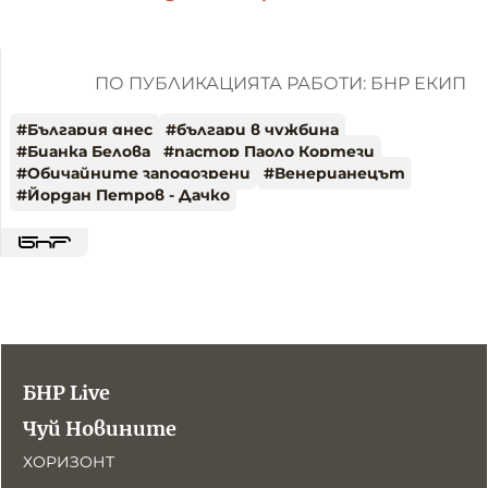
ПО ПУБЛИКАЦИЯТА РАБОТИ: БНР ЕКИП
#
България днес
#
българи в чужбина
#
Бианка Белова
#
пастор Паоло Кортези
#
Обичайните заподозрени
#
Венерианецът
#
Йордан Петров - Дачко
БНР Live
Чуй Новините
ХОРИЗОНТ