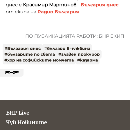
днес е
Красимир Мартинов.
България днес
,
от екипа на
Радио България
ПО ПУБЛИКАЦИЯТА РАБОТИ: БНР ЕКИП
#
България днес
#
българи в чужбина
#
българите по света
#
главен прокурор
#
хор на софийските момчета
#
казарма
БНР Live
Чуй Новините