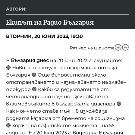
АВТОРИ:
Екипът на Радио България
ВТОРНИК, 20 ЮНИ 2023, 19:30
Размер на шрифта
В
България днес
на 20 юни 2023 г. слушайте:
🟢 Новини и актуална информация от и за
България 🟢 Още въпросителни около
отстраняването и назначаването на главен
прокурор 🟢 Какви са резултатите от
четиригодишно научно изследване на
взаимовръзките в българската диаспора 🟢
Как момчето става мъж … в изложба за
родната казарма от времето на социализма
🟢 Хорът на софийските момчета – на 55
години На 20 юни 2023 г. водещ на България