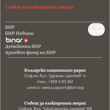
Съвет за електронни медии
БНР
Нагоре
БНР Новини
Детското.БНР
Архивен фонд на БНР
Българско национално радио
София, бул. "Драган Цанков" 4
тел.: +359 2 93 361
имейл: web.support@bnr.bg
Съвет за електронни медии
София, бул. "Шипченски проход" 69