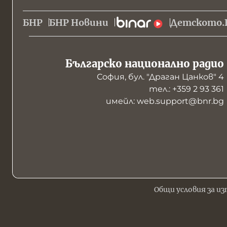
БНР
БНР Новини
Детското.
Българско национално радио
София, бул. "Драган Цанков" 4
тел.: +359 2 93 361
имейл: web.support@bnr.bg
Общи условия за из