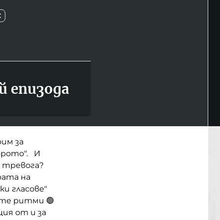
С
й епизода
рим за
орото". И
а тревога?
рата на
ки гласове"
ите ритми 🟢
ция от и за