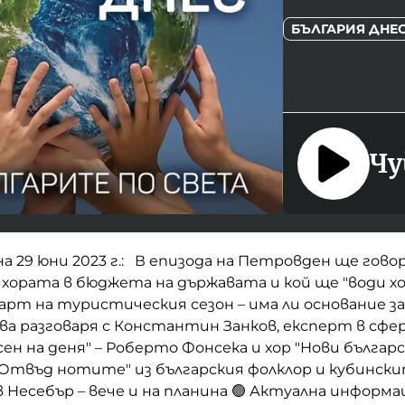
БЪЛГАРИЯ ДНЕ
Чу
а 29 юни 2023 г.: В епизода на Петровден ще гово
хората в бюджета на държавата и кой ще "води х
тарт на туристическия сезон – има ли основание з
а разговаря с Константин Занков, експерт в сфе
ен на деня" – Роберто Фонсека и хор "Нови българс
Отвъд нотите" из българския фолклор и кубинск
в Несебър – вече и на планина 🟢 Актуална информа