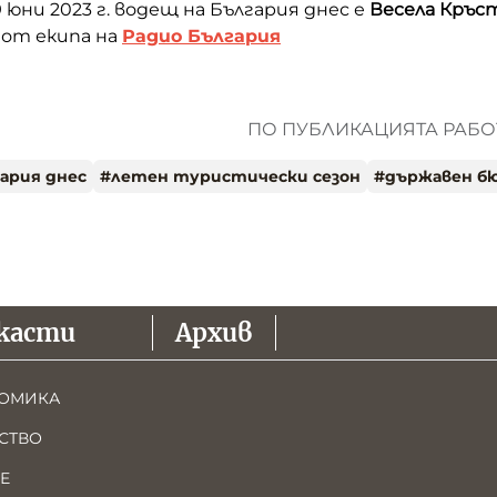
 юни 2023 г. водещ на България днес е
Весела Кръст
, от екипа на
Радио България
ПО ПУБЛИКАЦИЯТА РАБОТ
ария днес
#
летен туристически сезон
#
държавен б
касти
Архив
ОМИКА
СТВО
Е