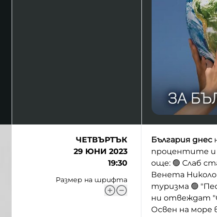
ЧЕТВЪРТЪК
България днес
н
29 ЮНИ 2023
процентите и 
19:30
още: 🟢 Слаб с
Венета Николов
Размер на шрифта
туризма 🟢 "Пес
ни отвеждат "
Освен на море 