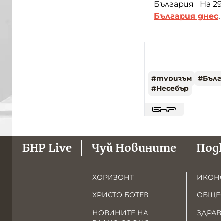
България На 29
България днес
#
туризъм
#
Бълг
#
Несебър
БНР Live
Чуй Новините
Под
ХОРИЗОНТ
ИКОН
ХРИСТО БОТЕВ
ОБЩЕ
НОВИНИТЕ НА
ЗДРАВ