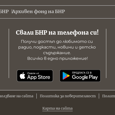
БНР
Архивен фонд на БНР
Свали БНР на телефона си!
Получи достъп до любимото си 
радио, подкасти, новини и детско 
съдържание. 

Всичко в едно приложение!
ползване на сайта
Политика за поверителност
Полит
Карта на сайта