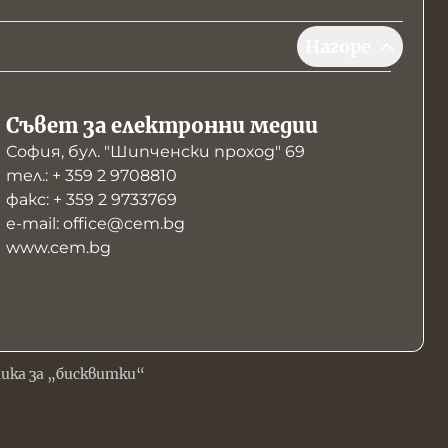
Нагоре
Съвет за електронни медии
София, бул. "Шипченски проход" 69
тел.: + 359 2 9708810
факс: + 359 2 9733769
е-mail: office@cem.bg
www.cem.bg
ика за „бисквитки“