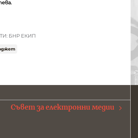
ева.
И: БНР ЕКИП
юджет
Съвет за електронни медии