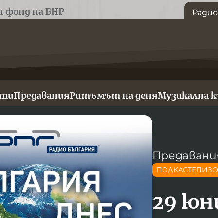
н фонд на БНР
Радио
сти
Предавания
Ритъмът на деня
Музикална 
Предавани
ПОДКАСТЕПИЗ
29 юн