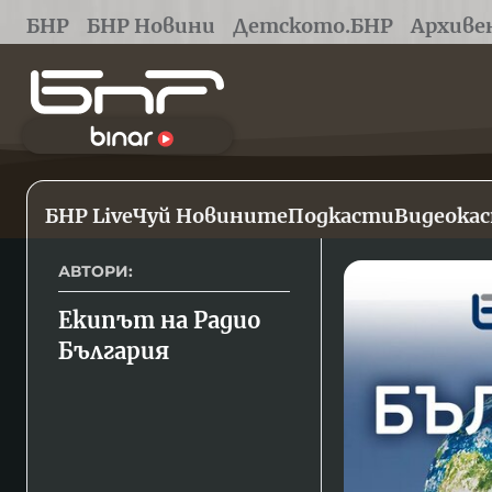
БНР
БНР Новини
Детското.БНР
Архиве
БНР Live
Чуй Новините
Подкасти
Видеока
АВТОРИ:
Екипът на Радио 
България