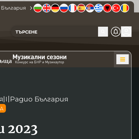
 България
къща
я
〣
Радио България
ОД
и 2023