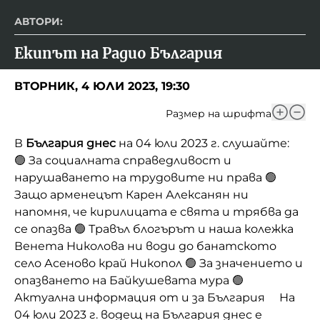
АВТОРИ:
Екипът на Радио България
ВТОРНИК, 4 ЮЛИ 2023, 19:30
Размер на шрифта
В
България днес
на 04 юли 2023 г. слушайте:
🟢 За социалната справедливост и
нарушаването на трудовите ни права 🟢
Защо арменецът Карен Алексанян ни
напомня, че кирилицата е свята и трябва да
се опазва 🟢 Травъл блогърът и наша колежка
Венета Николова ни води до банатското
село Асеново край Никопол 🟢 За значението и
опазването на Байкушевата мура 🟢
Актуална информация от и за България На
04 юли 2023 г. водещ на България днес е