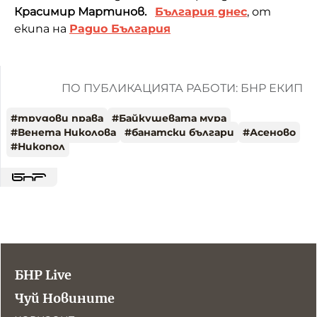
Красимир Мартинов.
България днес
, от
екипа на
Радио България
ПО ПУБЛИКАЦИЯТА РАБОТИ: БНР ЕКИП
#
трудови права
#
Байкушевата мура
#
Венета Николова
#
банатски българи
#
Асеново
#
Никопол
БНР Live
Чуй Новините