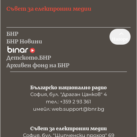
Съвет за електронни медии
БНР
Нагоре
БНР Новини
Детското.БНР
Архивен фонд на БНР
Българско национално радио
София, бул. "Драган Цанков" 4
тел.: +359 2 93 361
имейл: web.support@bnr.bg
Съвет за електронни медии
София, бул. "Шипченски проход" 69