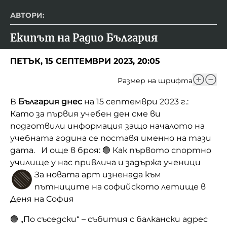
АВТОРИ:
Екипът на Радио България
ПЕТЪК, 15 СЕПТЕМВРИ 2023, 20:05
Размер на шрифта
В
България днес
на 15 септември 2023 г.:
Като за първия учебен ден сме ви
подготвили информация защо началото на
учебната година се поставя именно на тази
дата. И още в броя: 🟢 Как първото спортно
училище у нас привлича и задържа ученици
🟢
За новата арт изненада към
пътниците на софийското летище в
Деня на София
🟢 „По съседски“ – събития с балкански адрес