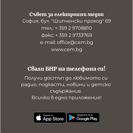
Съвет за електронни медии
София, бул. "Шипченски проход" 69
тел.: + 359 2 9708810
факс: + 359 2 9733769
е-mail: office@cem.bg
www.cem.bg
Свали БНР на телефона си!
Получи достъп до любимото си 
радио, подкасти, новини и детско 
съдържание. 

Всичко в едно приложение!