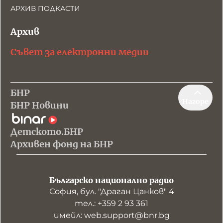
АРХИВ ПОДКАСТИ
Архив
Съвет за електронни медии
БНР
Нагоре
БНР Новини
Детското.БНР
Архивен фонд на БНР
Българско национално радио
София, бул. "Драган Цанков" 4
тел.: +359 2 93 361
имейл: web.support@bnr.bg