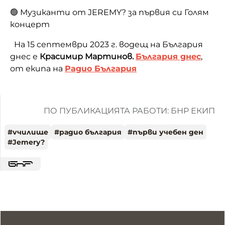
🟢 Музиканти от JEREMY? за първия си Голям
концерт
На 15 септември 2023 г. водещ на България
днес е
Красимир Мартинов.
България днес
,
от екипа на
Радио България
ПО ПУБЛИКАЦИЯТА РАБОТИ: БНР ЕКИП
#
училище
#
радио българия
#
първи учебен ден
#
Jemery?