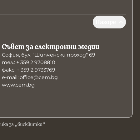
Нагоре
Съвет за електронни медии
София, бул. "Шипченски проход" 69
тел.: + 359 2 9708810
факс: + 359 2 9733769
е-mail: office@cem.bg
www.cem.bg
ика за „бисквитки“