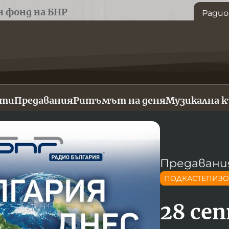
н фонд на БНР
Радио
сти
Предавания
Ритъмът на деня
Музикална 
Предавани
ПОДКАСТЕПИЗ
28 се