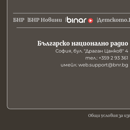
БНР
БНР Новини
Детското.
Българско национално радио
София, бул. "Драган Цанков" 4
тел.: +359 2 93 361
имейл: web.support@bnr.bg
Общи условия за из