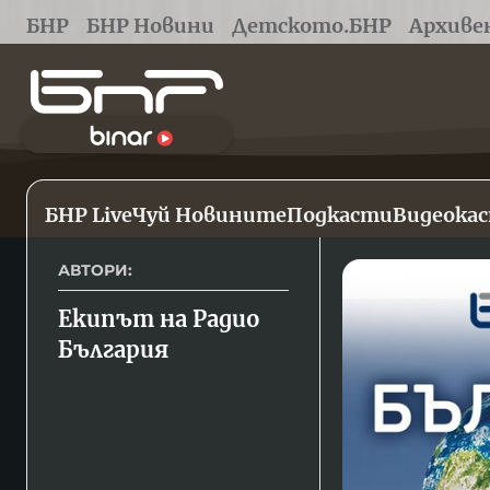
БНР
БНР Новини
Детското.БНР
Архиве
БНР Live
Чуй Новините
Подкасти
Видеока
АВТОРИ:
Екипът на Радио 
България