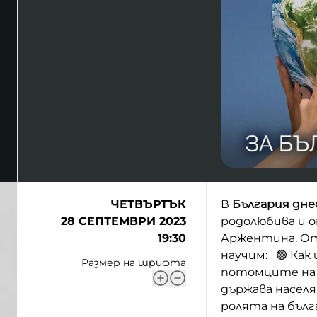
ЧЕТВЪРТЪК
В
България дне
28 СЕПТЕМВРИ 2023
родолюбива и о
19:30
Аржентина. От 
научим: 🟢 Как
Размер на шрифта
потомците на 
държава населя
ролята на бъл