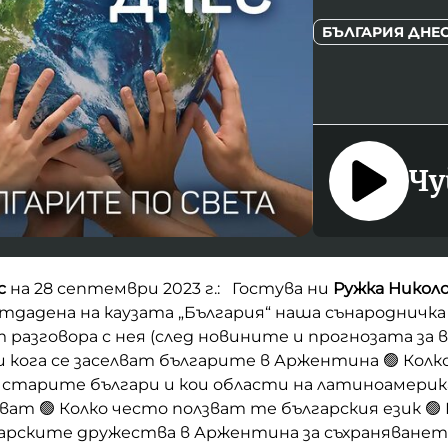
БЪЛГАРИЯ ДНЕ
Чу
с
на 28 септември 2023 г.: Гостува ни
Ружка Николо
тдадена на каузата „България“ наша сънародничк
разговора с нея (след новините и прогнозата за
 и кога се заселват българите в Аржентина 🟢 Колко
старите българи и кои области на латиноамери
ват 🟢 Колко често ползват те българския език 🟢 
гарските дружества в Аржентина за съхраняванет