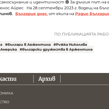
амосъзнание и идентичност 🟢 За дългия път на 
енос Айрес На 28 септември 2023 г. водещ на Бълг
инов.
България днес
, от екипа на
Радио Българи
ПО ПУБЛИКАЦИЯТА РАБОТ
та
#
българи в Аржентина
#
Ружка Николова
 Америка
#
български дружества в Аржентина
касти
Архив
ОМИКА
СТВО