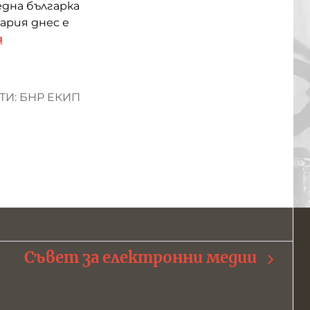
една българка
ария днес е
я
И: БНР ЕКИП
Съвет за електронни медии