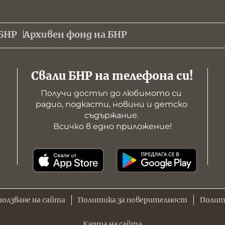
БНР
Архивен фонд на БНР
Свали БНР на телефона си!
Получи достъп до любимото си 
радио, подкасти, новини и детско 
съдържание. 

Всичко в едно приложение!
ползване на сайта
Политика за поверителност
Полит
Карта на сайта