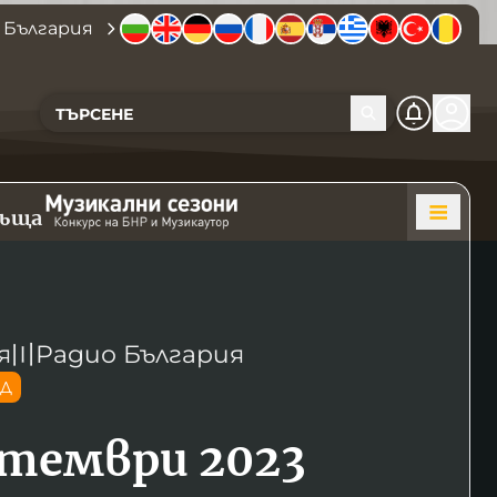
 България
къща
я
〣
Радио България
ОД
птември 2023