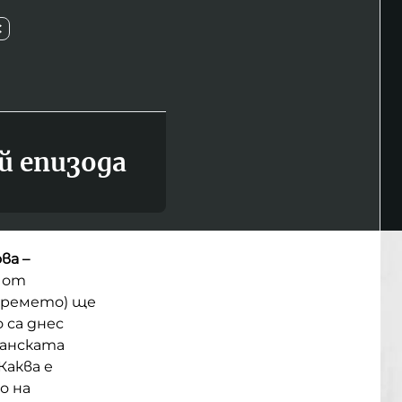
С
й епизода
ва –
а от
 времето) ще
 са днес
канската
Каква е
о на