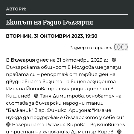
АВТОРИ:
Екипът на Радио България
ВТОРНИК, 31 ОКТОМВРИ 2023, 19:30
Размер на шрифта
В
България днес
на 31 октомври 2023 г.: 🟢
Българската общност в Молдова ще запази
правата си – репортаж от първия ден на
двудневната визита на вицепрезидента
Илияна Йотова при сънародниците ни в
Кишинев 🟢 Таня Димитрова, основател на
състава за български народни танци
"Балканик" в гр. Финикс, Аризона: "Имаме
нужда да поддържаме българското у себе си"
🟢 Балерината Русалия Кирова – вдъхновител
и пристан на художника Димитър Киров 🟢