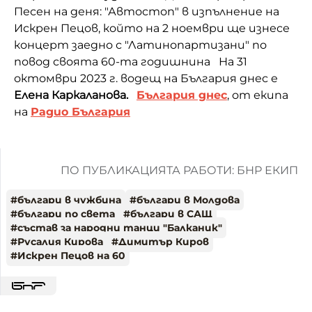
Песен на деня: "Автостоп" в изпълнение на
Искрен Пецов, който на 2 ноември ще изнесе
концерт заедно с "Латинопартизани" по
повод своята 60-та годишнина На 31
октомври 2023 г. водещ на България днес е
Елена Каркаланова.
България днес
, от екипа
на
Радио България
ПО ПУБЛИКАЦИЯТА РАБОТИ: БНР ЕКИП
#
българи в чужбина
#
българи в Молдова
#
българи по света
#
българи в САЩ
#
състав за народни танци "Балканик"
#
Русалия Кирова
#
Димитър Киров
#
Искрен Пецов на 60