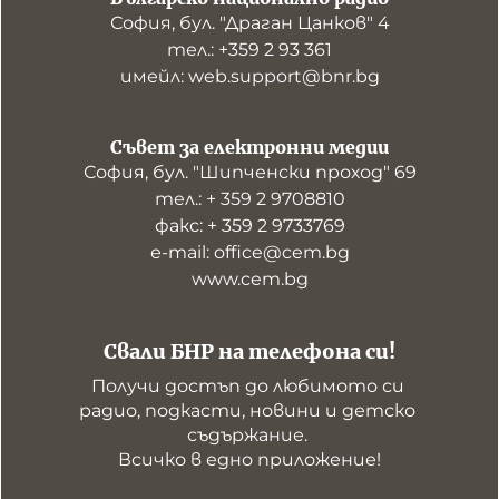
София, бул. "Драган Цанков" 4
тел.: +359 2 93 361
имейл: web.support@bnr.bg
Съвет за електронни медии
София, бул. "Шипченски проход" 69
тел.: + 359 2 9708810
факс: + 359 2 9733769
е-mail: office@cem.bg
www.cem.bg
Свали БНР на телефона си!
Получи достъп до любимото си 
радио, подкасти, новини и детско 
съдържание. 

Всичко в едно приложение!