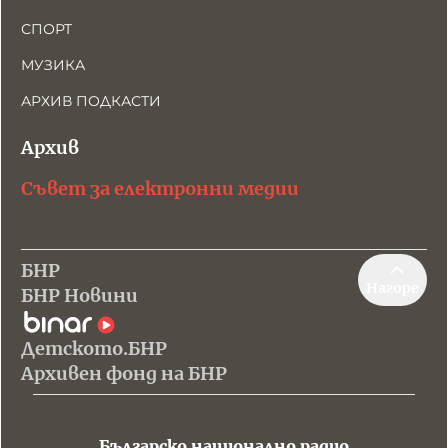
СПОРТ
МУЗИКА
АРХИВ ПОДКАСТИ
Архив
Съвет за електронни медии
БНР
Нагоре
БНР Новини
Детското.БНР
Архивен фонд на БНР
Българско национално радио