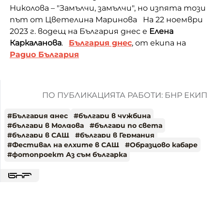
Николова – "Замълчи, замълчи", но изпята този
път от Цветелина Маринова На 22 ноември
2023 г. водещ на България днес е
Елена
Каркаланова
.
България днес
, от екипа на
Радио България
ПО ПУБЛИКАЦИЯТА РАБОТИ: БНР ЕКИП
#
България днес
#
българи в чужбина
#
българи в Молдова
#
българи по света
#
българи в САЩ
#
българи в Германия
#
Фестивал на елхите в САЩ
#
Образцово кабаре
#
фотопроект Аз съм българка