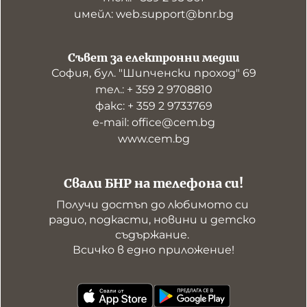
имейл: web.support@bnr.bg
Съвет за електронни медии
София, бул. "Шипченски проход" 69
тел.: + 359 2 9708810
факс: + 359 2 9733769
е-mail: office@cem.bg
www.cem.bg
Свали БНР на телефона си!
Получи достъп до любимото си 
радио, подкасти, новини и детско 
съдържание. 

Всичко в едно приложение!