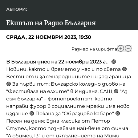
АВТОРИ:
Екипът на Радио България
СРЯДА, 22 НОЕМВРИ 2023, 19:30
Размер на шрифта
В България днес на 22 ноември 2023 г.
: 🟢
Новини, както и времето у нас и по света 🟢
Вести от и за сънародниците ни зад граница
🟢 За първи път: Българско коледно дърво на
"Фестивала на елхите" в Индиана, САЩ 🟢 "Аз
съм българка“ – фотопроектът, който
направи фурор в социалните мрежи има ново
издание 🟢 Покана за "Образцово кабаре" 🟢
Песен на деня: Една класика от Петър
Ступел, която познаваме най-вече от филма
"Любимец 13" и от изпълнението на Мими