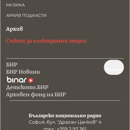
МУЗИКА
АРХИВ ПОДКАСТИ
Архив
Съвет за електронни медии
БНР
Нагоре
БНР Новини
Детското.БНР
Архивен фонд на БНР
Българско национално радио
София, бул. "Драган Цанков" 4
тел.: +359 2 93 361