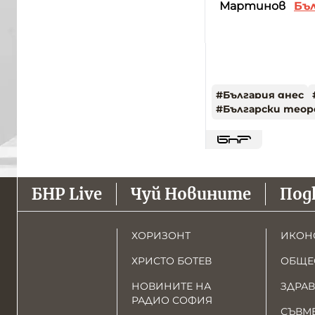
Мартинов
Бъл
#
България днес
#
Български теор
БНР Live
Чуй Новините
Под
ХОРИЗОНТ
ИКОН
ХРИСТО БОТЕВ
ОБЩЕ
НОВИНИТЕ НА
ЗДРАВ
РАДИО СОФИЯ
СЪВМ