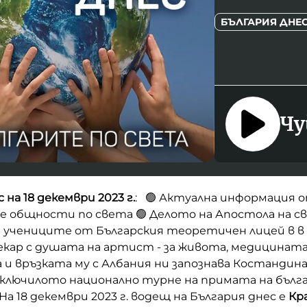
БЪЛГАРИЯ ДНЕ
Чу
 на 18 декември 2023 г.
: 🟢 Актуална информация о
е общности по света 🟢 Делото на Апостола на с
а учениците от Българския теоретичен лицей в в
екар с душата на артист - за живота, медицината
 връзката му с Албания ни запознава Костандина 
ключилото национално турне на примата на бълга
На 18 декември 2023 г. водещ на България днес е
Кр