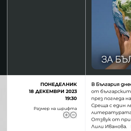
ПОНЕДЕЛНИК
В България днес
18 ДЕКЕМВРИ 2023
от българскит
19:30
през погледа н
Среща с един л
Размер на шрифта
литературата и
Отзвук от при
Лили Иванова. 