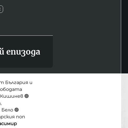
С
й епизода
т България и
вободата
 Кишинев 🟢
,
Бело 🟢
рския поп
асимир