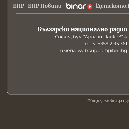
БНР
БНР Новини
Детското.
Българско национално радио
София, бул. "Драган Цанков" 4
тел.: +359 2 93 361
имейл: web.support@bnr.bg
Общи условия за из