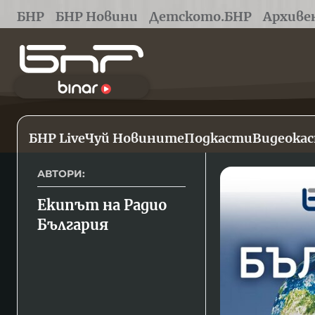
БНР
БНР Новини
Детското.БНР
Архиве
БНР Live
Чуй Новините
Подкасти
Видеока
АВТОРИ:
Екипът на Радио 
България