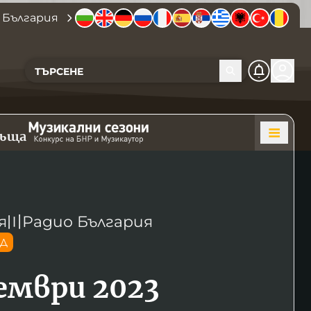
 България
къща
я
〣
Радио България
ОД
кември 2023