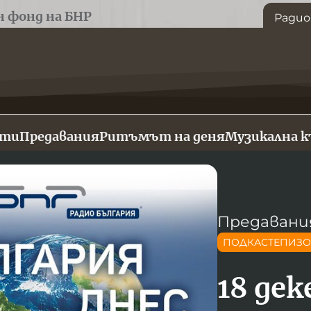
н фонд на БНР
Радио
сти
Предавания
Ритъмът на деня
Музикална 
Предавани
ПОДКАСТЕПИЗ
18 де