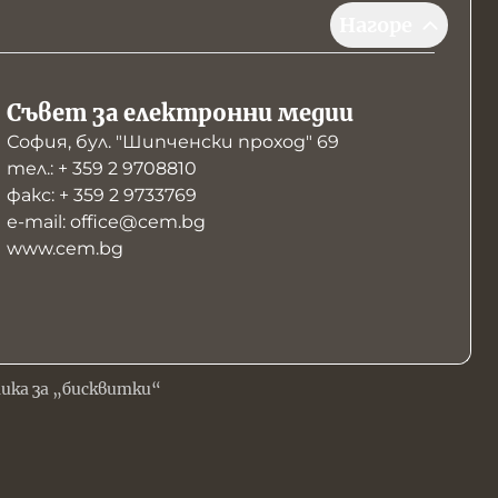
Нагоре
Съвет за електронни медии
София, бул. "Шипченски проход" 69
тел.: + 359 2 9708810
факс: + 359 2 9733769
е-mail: office@cem.bg
www.cem.bg
ика за „бисквитки“