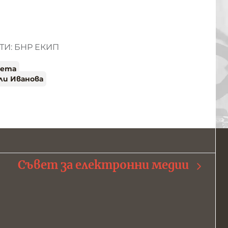
И: БНР ЕКИП
вета
ли Иванова
Съвет за електронни медии