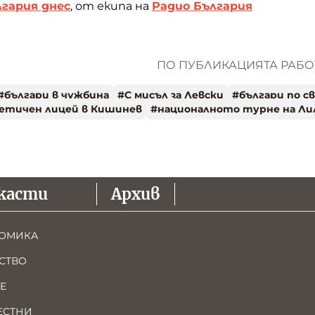
гария днес
, от екипа на
Радио България
ПО ПУБЛИКАЦИЯТА РАБОТ
#
българи в чужбина
#
С мисъл за Левски
#
българи по с
етичен лицей в Кишинев
#
националното турне на Ли
касти
Архив
ОМИКА
СТВО
Е
ЕСТНИ