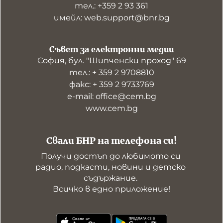
тел.: +359 2 93 361
имейл: web.support@bnr.bg
Съвет за електронни медии
София, бул. "Шипченски проход" 69
тел.: + 359 2 9708810
факс: + 359 2 9733769
е-mail: office@cem.bg
www.cem.bg
Свали БНР на телефона си!
Получи достъп до любимото си 
радио, подкасти, новини и детско 
съдържание. 

Всичко в едно приложение!