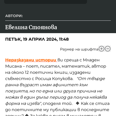
АВТОРИ:
Евелина Стоянова
ПЕТЪК, 19 АПРИЛ 2024, 11:48
Размер на шрифта
Неразказани истории
ви среща с Младен
Мисана – поет, писател, математик, автор
на около 12 поетични книги, издадени
съвместно с Росица Копукова.
"От твърде
ранна възраст имам афинитет към
поезията, но по една или друга причина не
можах в един дълъг период да получа някаква
форма на изява"
, споделя той. 🔶 Как се стига
до поетичните му публикации в последните
години? 🔶 За какво е писал в миналото и в