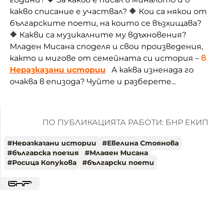
какво списание е участвал? 🔶 Кои са някои от
българските поети, на които се възхищава?
🔶 Какви са музикалните му вдъхновения?
Младен Мисана споделя и свои произведения,
както и мигове от семейната си история –
в
Неразказани истории
А каква изненада го
очаква в епизода? Чуйте и разберете...
ПО ПУБЛИКАЦИЯТА РАБОТИ: БНР ЕКИП
#
Неразказани истории
#
Евелина Стоянова
#
българска поезия
#
Младен Мисана
#
Росица Копукова
#
български поети