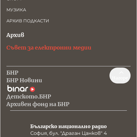
МУЗИКА
АРХИВ ПОДКАСТИ
Архив
Съвет за електронни медии
БНР
Нагоре
БНР Новини
Детското.БНР
Архивен фонд на БНР
Българско национално радио
София, бул. "Драган Цанков" 4