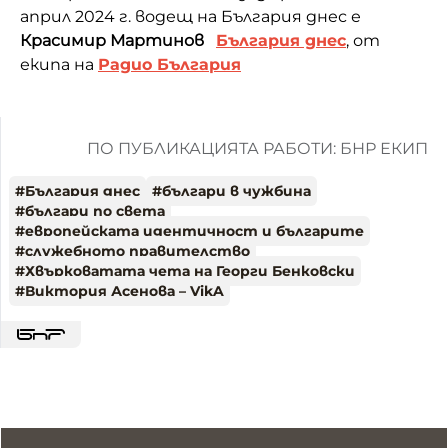
април 2024 г. водещ на България днес е
Красимир Мартинов
България днес
, от
екипа на
Радио България
ПО ПУБЛИКАЦИЯТА РАБОТИ: БНР ЕКИП
#
България днес
#
българи в чужбина
#
българи по света
#
европейската идентичност и българите
#
служебното правителство
#
Хвърковатата чета на Георги Бенковски
#
Виктория Асенова – VikA