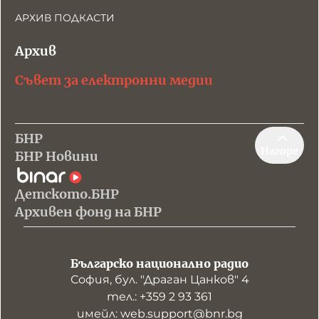
АРХИВ ПОДКАСТИ
Архив
Съвет за електронни медии
БНР
Нагоре
БНР Новини
Детското.БНР
Архивен фонд на БНР
Българско национално радио
София, бул. "Драган Цанков" 4
тел.: +359 2 93 361
имейл: web.support@bnr.bg