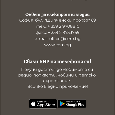
Съвет за електронни медии
София, бул. "Шипченски проход" 69
тел.: + 359 2 9708810
факс: + 359 2 9733769
е-mail: office@cem.bg
www.cem.bg
Свали БНР на телефона си!
Получи достъп до любимото си 
радио, подкасти, новини и детско 
съдържание. 

Всичко в едно приложение!