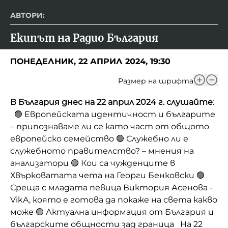
АВТОРИ:
Екипът на Радио България
ПОНЕДЕЛНИК, 22 АПРИЛ 2024, 19:30
Размер на шрифта
В България днес на 22 април 2024 г. слушайте
:
🟢 Европейската идентичност и българите
– припознаваме ли се като част от общото
европейско семейство 🟢 Служебно ли е
служебното правителство? – мнения на
анализатори 🟢 Кои са чужденците в
Хвърковатата чета на Георги Бенковски 🟢
Среща с младата певица Виктория Асенова -
VikA, която е готова да покаже на света какво
може 🟢 Актуална информация от България и
българските общности зад граница На 22