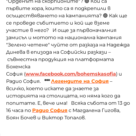
"Орденът на скорпионите"? 🟢 Кои са
първите хора, които са я подкрепили в
осъществяването на кампанията? 🟢 Как ще
се проведе събитието и кой ще вземе
участие в него? И още за първоначалния
замисъл и мотото на национална кампания
"Зелено четене" чуйте от разказа на Надежда
Динева в епизода на Софийски разкази –
съвместна продукция на платформата
Бохемска
София (
www.facebook.com/bohemskasofia
) и
Радио София.
***
Легендите на София
–
всичко, което искате да знаете за
историята на столицата, но няма кого да
попитате. Е, вече има! Всяка събота от 13 до
16 часа по
Радио София
с Магдалена Гигова,
Боян Бочев и Виктор Топалов.