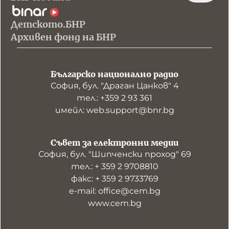
Детското.БНР
Архивен фонд на БНР
Българско национално радио
София, бул. "Драган Цанков" 4
тел.: +359 2 93 361
имейл: web.support@bnr.bg
Съвет за електронни медии
София, бул. "Шипченски проход" 69
тел.: + 359 2 9708810
факс: + 359 2 9733769
е-mail: office@cem.bg
www.cem.bg