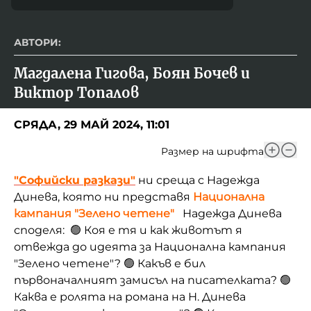
АВТОРИ:
Магдалена Гигова, Боян Бочев и 
Виктор Топалов
СРЯДА, 29 МАЙ 2024, 11:01
Размер на шрифта
"Софийски разкази"
ни среща с Надежда
Динева, която ни представя
Национална
кампания "Зелено четене"
Надежда Динева
споделя:
🟢 Коя е
тя и как животът я
отвежда до идеята за Национална кампания
"Зелено четене"?
🟢 Какъв е бил
първоначалният замисъл на писателката? 🟢
Каква е ролята на романа на Н. Динева