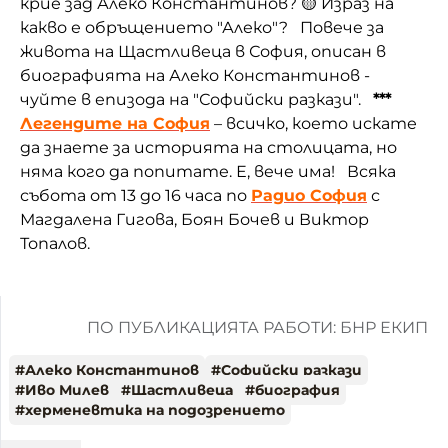
крие зад Алеко Константинов? 🟡 Израз на
какво е обръщението "Алеко"? Повече за
живота на Щастливеца в София, описан в
биографията на Алеко Константинов -
чуйте в епизода на "Софийски разкази".
***
Легендите на София
– всичко, което искате
да знаете за историята на столицата, но
няма кого да попитате. Е, вече има! Всяка
събота от 13 до 16 часа по
Радио София
с
Магдалена Гигова, Боян Бочев и Виктор
Топалов.
ПО ПУБЛИКАЦИЯТА РАБОТИ: БНР ЕКИП
#
Алеко Константинов
#
Софийски разкази
#
Иво Милев
#
Щастливеца
#
биография
#
херменевтика на подозрението