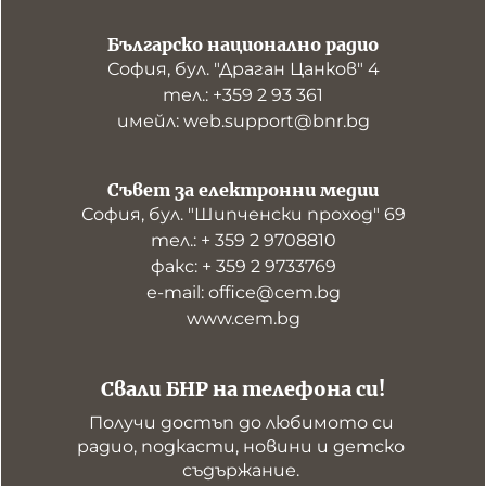
Българско национално радио
София, бул. "Драган Цанков" 4
тел.: +359 2 93 361
имейл: web.support@bnr.bg
Съвет за електронни медии
София, бул. "Шипченски проход" 69
тел.: + 359 2 9708810
факс: + 359 2 9733769
е-mail: office@cem.bg
www.cem.bg
Свали БНР на телефона си!
Получи достъп до любимото си 
радио, подкасти, новини и детско 
съдържание. 
