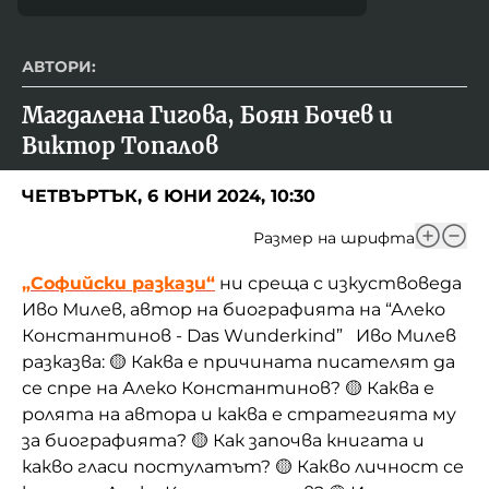
АВТОРИ:
Магдалена Гигова, Боян Бочев и 
Виктор Топалов
ЧЕТВЪРТЪК, 6 ЮНИ 2024, 10:30
Размер на шрифта
„Софийски разкази“
ни среща с изкуствоведа
Иво Милев, автор на биографията на “Алеко
Константинов - Das Wunderkind” Иво Милев
разказва: 🟡 Каква е причината писателят да
се спре на Алеко Константинов? 🟡 Каква е
ролята на автора и каква е стратегията му
за биографията? 🟡 Как започва книгата и
какво гласи постулатът? 🟡 Какво личност се