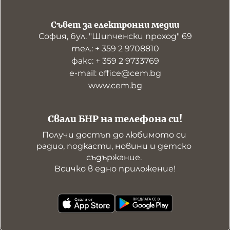
Съвет за електронни медии
София, бул. "Шипченски проход" 69
тел.: + 359 2 9708810
факс: + 359 2 9733769
е-mail: office@cem.bg
www.cem.bg
Свали БНР на телефона си!
Получи достъп до любимото си 
радио, подкасти, новини и детско 
съдържание. 

Всичко в едно приложение!