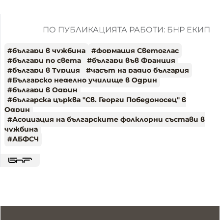
ПО ПУБЛИКАЦИЯТА РАБОТИ: БНР ЕКИП
#
българи в чужбина
#
формация Светоглас
#
българи по света
#
българи във Франция
#
българи в Турция
#
часът на радио българия
#
Българско неделно училище в Одрин
#
българи в Одрин
#
българска църква "Св. Георги Победоносец" в
Одрин
#
Асоциация на българските фолклорни състави в
чужбина
#
АБФСЧ