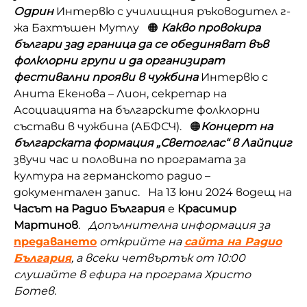
Одрин
Интервю с училищния ръководител г-
жа Бахтъшен Мутлу 🟠
Какво провокира
българи зад граница да се обединяват във
фолклорни групи и да организират
фестивални прояви в чужбина
Интервю с
Анита Екенова – Лион, секретар на
Асоциацията на българските фолклорни
състави в чужбина (АБФСЧ). 🟠
Концерт на
българската формация „Светоглас“ в Лайпциг
звучи час и половина по програмата за
култура на германското радио –
документален запис. На 13 юни 2024 водещ на
Часът на Радио България
е
Красимир
Мартинов
.
Допълнителна информация за
предаването
открийте на
сайта на Радио
България
, а всеки четвъртък от 10:00
слушайте в ефира на програма Христо
Ботев.