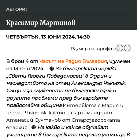
АВТОРИ:
Красимир Мартинов
ЧЕТВЪРТЪК, 13 ЮНИ 2024, 14:30
Размер на шрифта
В брой 4 от
Часът на Радио България
, излъчен
на 13 юни 2024:
🟠
За българската черква
„Свети Георги Победоносец“ в Одрин и
наследството на отец Александър Чъкърък.
Също и за служенето на български език и
другите проблеми пред българската
православна община
Интервюта с Мария и
Георги Чъкърък, както и с архимандрит
Атанасий Султанов от Старозагорската
епархия 🟠
На какво и как се обучават
учениците в българското неделно училище в