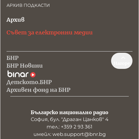
АРХИВ ПОДКАСТИ
Архив
Съвет за електронни медии
БНР
Нагоре
БНР Новини
Детското.БНР
Архивен фонд на БНР
Българско национално радио
София, бул. "Драган Цанков" 4
тел.: +359 2 93 361
имейл: web.support@bnr.bg