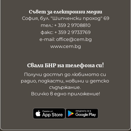
Съвет за електронни медии
София, бул. "Шипченски проход" 69
тел.: + 359 2 9708810
факс: + 359 2 9733769
е-mail: office@cem.bg
www.cem.bg
Свали БНР на телефона си!
Получи достъп до любимото си 
радио, подкасти, новини и детско 
съдържание. 

Всичко в едно приложение!