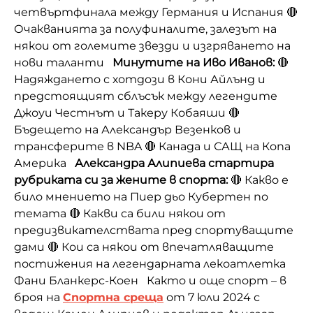
четвъртфинала между Германия и Испания 🔴
Очакванията за полуфиналите, залезът на
някои от големите звезди и изгряването на
нови таланти
Минутите на Иво Иванов:
🔴
Надяждането с хотдози в Кони Айлънд и
предстоящият сблъсък между легендите
Джоуи Честнът и Такеру Кобаяши 🔴
Бъдещето на Александър Везенков и
трансферите в NBA 🔴 Канада и САЩ на Копа
Америка
Александра Алипиева стартира
рубриката си за жените в спорта:
🔴 Какво е
било мнението на Пиер дьо Кубертен по
темата 🔴 Какви са били някои от
предизвикателствата пред спортуващите
дами 🔴 Кои са някои от впечатляващите
постижения на легендарната лекоатлетка
Фани Бланкерс-Коен Както и още спорт – в
броя на
Спортна среща
от 7 юли 2024 с