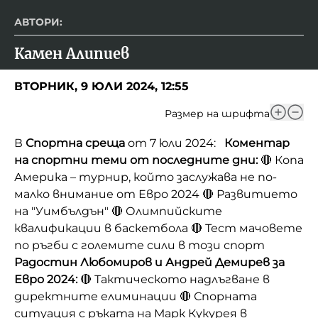
АВТОРИ:
Камен Алипиев
ВТОРНИК, 9 ЮЛИ 2024, 12:55
Размер на шрифта
В
Спортна среща
от 7 юли 2024:
Коментар
на спортни теми от последните дни:
🔴 Копа
Америка – турнир, който заслужава не по-
малко внимание от Евро 2024 🔴 Развитието
на "Уимбълдън" 🔴 Олимпийските
квалификации в баскетбола 🔴 Тест мачовете
по ръгби с големите сили в този спорт
Радостин Любомиров и Андрей Демирев за
Евро 2024:
🔴 Тактическото надлъгване в
директните елиминации 🔴 Спорната
ситуация с ръката на Марк Кукурея в