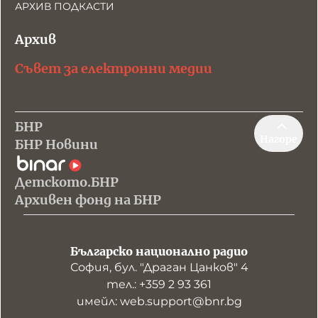
АРХИВ ПОДКАСТИ
Архив
Съвет за електронни медии
БНР
Нагоре
БНР Новини
Детското.БНР
Архивен фонд на БНР
Българско национално радио
София, бул. "Драган Цанков" 4
тел.: +359 2 93 361
имейл: web.support@bnr.bg