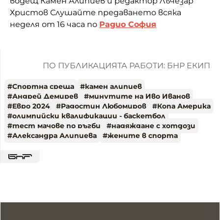
водещ Камен Алипиев и редактор Лъчезар
Христов Слушайте предаването всяка
неделя от 16 часа по
Радио София
ПО ПУБЛИКАЦИЯТА РАБОТИ: БНР ЕКИП
#
Спортна среща
#
камен алипиев
#
Андрей Демирев
#
минутите на Иво Иванов
#
Евро 2024
#
Радостин Любомиров
#
Копа Америка
#
олимпийски квалификации - баскетбол
#
тест мачове по ръгби
#
надяждане с хотдози
#
Александра Алипиева
#
жените в спорта