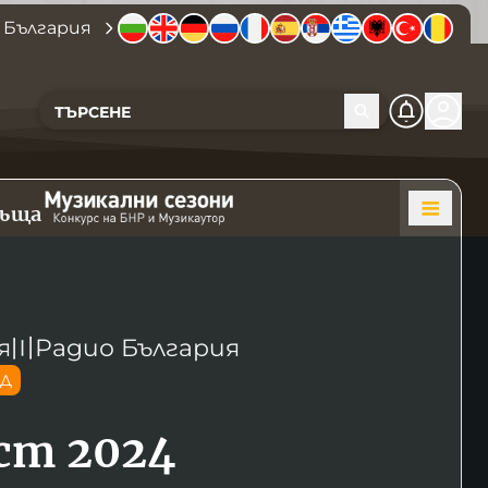
 България
къща
я
〣
Радио България
ОД
уст 2024