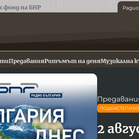
н фонд на БНР
Радио
сти
Предавания
Ритъмът на деня
Музикална 
Предавани
ПОДКАСТЕПИЗ
2 авг