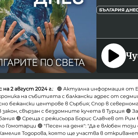
БЪЛГАРИЯ ДНЕ
Чу
 на 2 август 2024 г.
: 🟢 Актуална информация от Б
- хроника на събитията с балкански адрес от седми
но бежански центрове в Сърбия; Спор в северном
 закон, свързан с бездомните кучета в Турция 🟢 З
лбания 🟢 Среща с режисьора Борис Славчев от Рим 
о Гомотарци 🟢 "Песен на деня": "Да е влюбен този
Камелия Тодорова, която ще участва в откриване