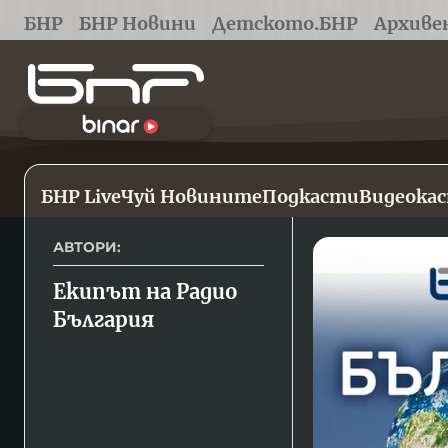
БНР
БНР Новини
Детското.БНР
Архиве
БНР Live
Чуй Новините
Подкасти
Видеока
АВТОРИ:
Екипът на Радио 
България