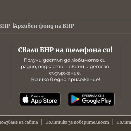
БНР
Архивен фонд на БНР
Свали БНР на телефона си!
Получи достъп до любимото си 
радио, подкасти, новини и детско 
съдържание. 

Всичко в едно приложение!
ползване на сайта
Политика за поверителност
Полит