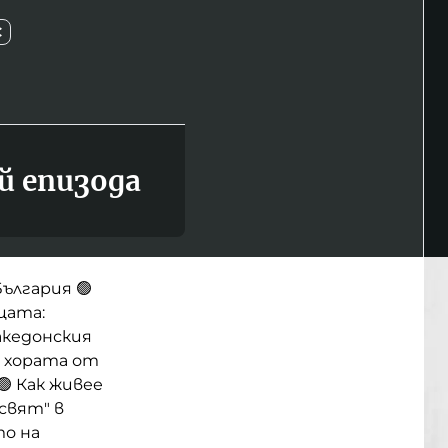
С
й епизода
ългария 🟢
цата:
акедонския
а хората от
🟢 Как живее
 свят" в
то на