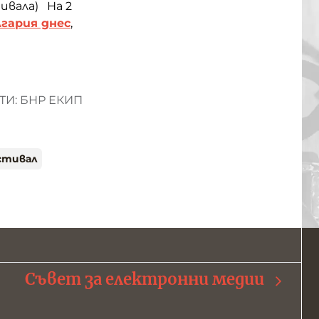
ивала) На 2
гария днес
,
И: БНР ЕКИП
стивал
Съвет за електронни медии