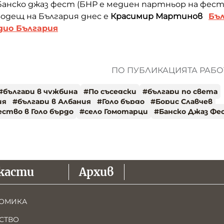
анско джаз фест (БНР е медиен партньор на фест
 водещ на България днес е
Красимир Мартинов
Бъл
дио България
ПО ПУБЛИКАЦИЯТА РАБОТ
#
българи в чужбина
#
По съседски
#
българи по света
ия
#
българи в Албания
#
Голо бърдо
#
Борис Славчев
ство в Голо бърдо
#
село Гомотарци
#
Банско Джаз Фе
касти
Архив
ОМИКА
СТВО