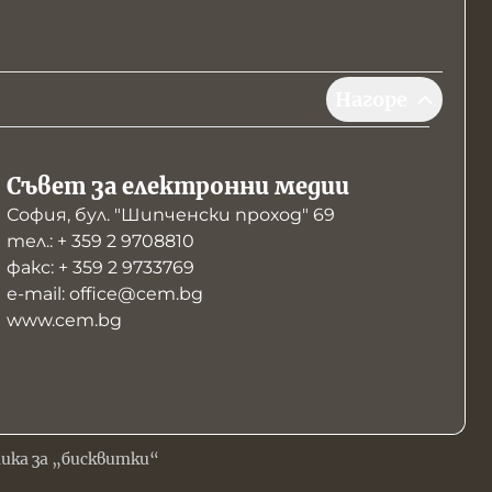
Нагоре
Съвет за електронни медии
София, бул. "Шипченски проход" 69
тел.: + 359 2 9708810
факс: + 359 2 9733769
е-mail: office@cem.bg
www.cem.bg
ика за „бисквитки“