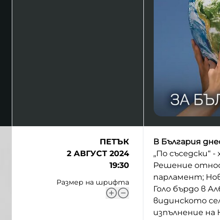
ПЕТЪК
В България днес
2 АВГУСТ 2024
„По съседски“ 
19:30
Решение относ
парламент; Нов
Размер на шрифта
Голо бърдо в А
видинското сел
изпълнение на 