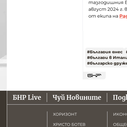
тазгодишния Б
август 2024 г.
от екипа на
Ра
#
България днес
#
българи в Итал
#
българско друже
БНР Live
Чуй Новините
Под
ХОРИЗОНТ
ИКОН
ХРИСТО БОТЕВ
ОБЩЕ