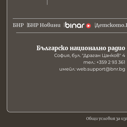
БНР
БНР Новини
Детското.
Българско национално радио
София, бул. "Драган Цанков" 4
тел.: +359 2 93 361
имейл: web.support@bnr.bg
Общи условия за из