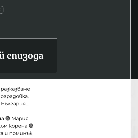
С
й епизода
 разказваме
оградовка,
България...
на 🟢 Мария
ъм корена 🟢
а и поминък,