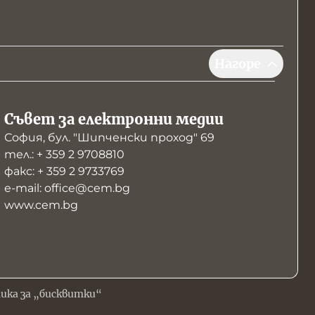
Нагоре
Съвет за електронни медии
София, бул. "Шипченски проход" 69
тел.: + 359 2 9708810
факс: + 359 2 9733769
е-mail: office@cem.bg
www.cem.bg
ика за „бисквитки“