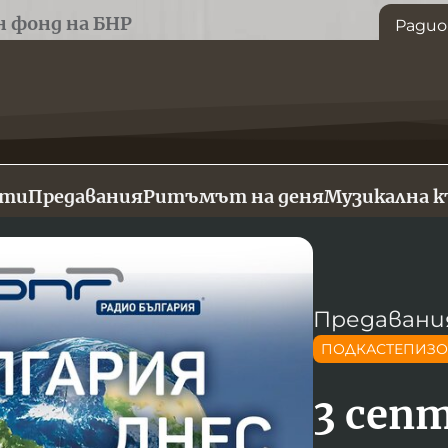
н фонд на БНР
Радио
сти
Предавания
Ритъмът на деня
Музикална 
Предавани
ПОДКАСТЕПИЗ
3 сеп