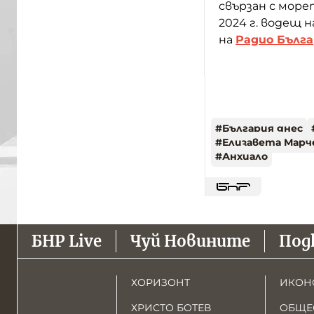
свързан с морет
2024 г. водещ н
на
Радио Бълг
#
България днес
#
Елизавета Марч
#
Анхиало
БНР Live
Чуй Новините
Под
ХОРИЗОНТ
ИКОН
ХРИСТО БОТЕВ
ОБЩЕ