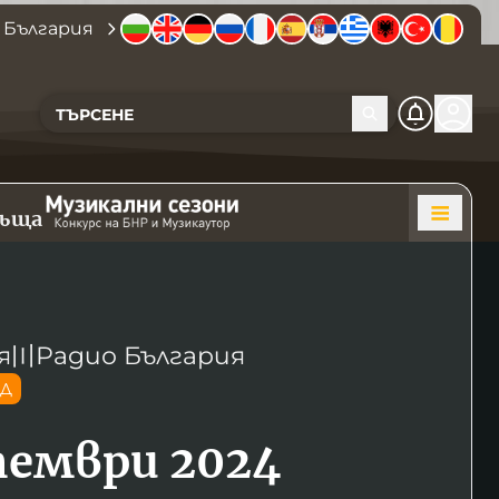
 България
къща
я
〣
Радио България
ОД
тември 2024