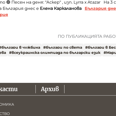
о 🟢 Песен на деня: "Аскер" , изп. Lyrra х Atazar На 
а България днес е
Елена Каркаланова
България дне
ария
ПО ПУБЛИКАЦИЯТА РАБОТ
#
българи в чужбина
#
българи по света
#
българи в Бе
ева
#
всеукраинска олимпиада по български език
#
Мари
касти
Архив
ОМИКА
СТВО