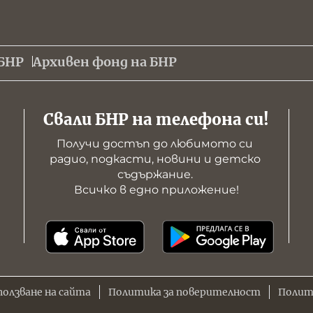
БНР
Архивен фонд на БНР
Свали БНР на телефона си!
Получи достъп до любимото си 
радио, подкасти, новини и детско 
съдържание. 

Всичко в едно приложение!
ползване на сайта
Политика за поверителност
Полит