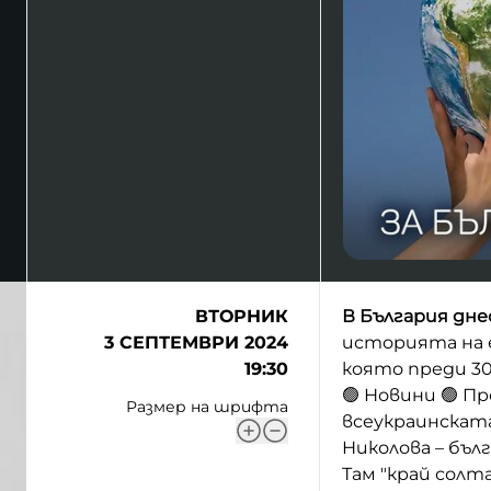
ВТОРНИК
В България дне
3 СЕПТЕМВРИ 2024
историята на е
19:30
която преди 30
🟢 Новини 🟢 П
Размер на шрифта
всеукраинската
Николова – бъл
Там "край солт