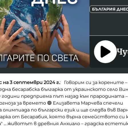
БЪЛГАРИЯ ДНЕ
Чу
с на 3 септември 2024 г.
: Говорим си за корените –
дна бесарабска българка от украинското село Вин
 години предприема път назад към прародината – 
рогноза за времето 🟢 Елизавета Марчева спечели
 олимпиада по български език и ще следва във Вар
гарка от Бесарабия, която върна семейството си к
а" ... животът в древния Анхиало – градска естетик