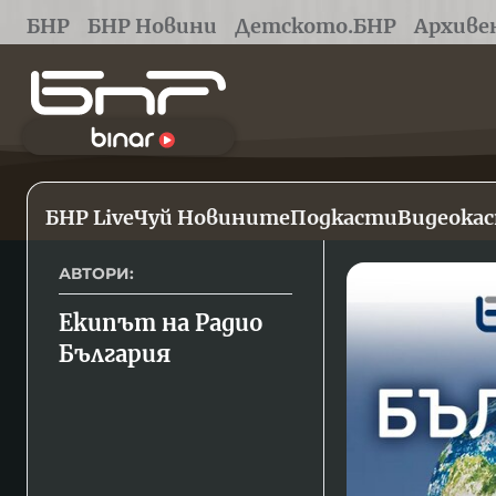
БНР
БНР Новини
Детското.БНР
Архиве
БНР Live
Чуй Новините
Подкасти
Видеока
АВТОРИ:
Екипът на Радио 
България