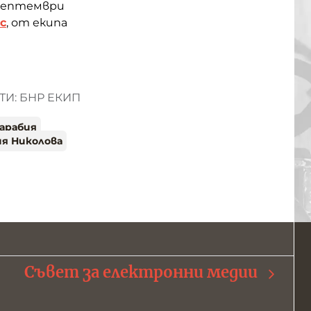
3 септември
с
, от екипа
И: БНР ЕКИП
сарабия
я Николова
Съвет за електронни медии