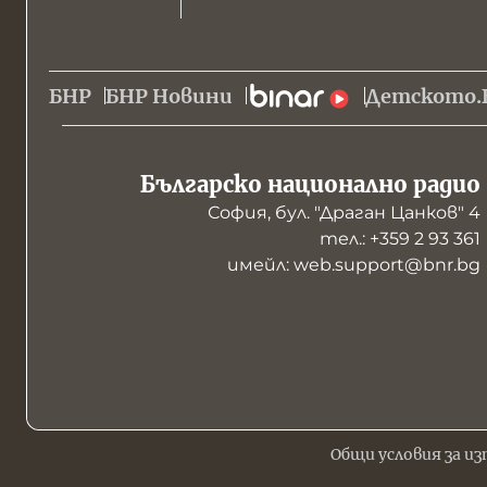
БНР
БНР Новини
Детското.
Българско национално радио
София, бул. "Драган Цанков" 4
тел.: +359 2 93 361
имейл: web.support@bnr.bg
Общи условия за из