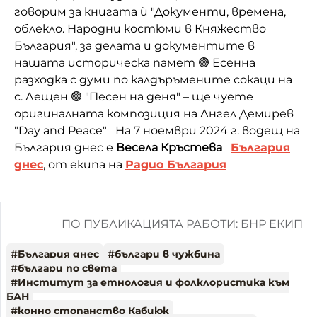
говорим за книгата ѝ "Документи, времена,
облекло. Народни костюми в Княжество
България", за делата и документите в
нашата историческа памет 🟢 Есенна
разходка с думи по калдъръмените сокаци на
с. Лещен 🟢 "Песен на деня" – ще чуете
оригиналната композиция на Ангел Демирев
"Day and Peace" На 7 ноември 2024 г. водещ на
България днес е
Весела Кръстева
България
днес
, от екипа на
Радио България
ПО ПУБЛИКАЦИЯТА РАБОТИ: БНР ЕКИП
#
България днес
#
българи в чужбина
#
българи по света
#
Институт за етнология и фолклористика към
БАН
#
конно стопанство Кабиюк