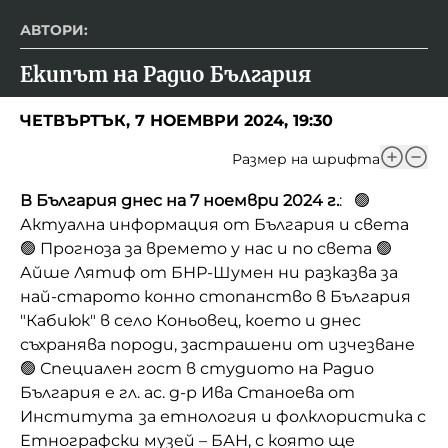
АВТОРИ:
Екипът на Радио България
ЧЕТВЪРТЪК, 7 НОЕМВРИ 2024, 19:30
Размер на шрифта
В България днес на 7 ноември 2024 г.
: 🟢
Актуална информация от България и света
🟢 Прогноза за времето у нас и по света 🟢
Айше Лятиф от БНР-Шумен ни разказва за
най-старото конно стопанство в България
"Кабиюк" в село Коньовец, което и днес
съхранява породи, застрашени от изчезване
🟢 Специален гост в студиото на Радио
България е гл. ас. д-р Ива Станоева от
Института за етнология и фолклористика с
Етнографски музей – БАН, с която ще