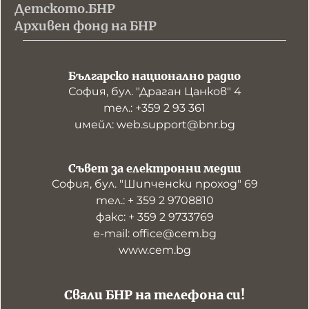
Детското.БНР
Архивен фонд на БНР
Българско национално радио
София, бул. "Драган Цанков" 4
тел.: +359 2 93 361
имейл: web.support@bnr.bg
Съвет за електронни медии
София, бул. "Шипченски проход" 69
тел.: + 359 2 9708810
факс: + 359 2 9733769
е-mail: office@cem.bg
www.cem.bg
Свали БНР на телефона си!