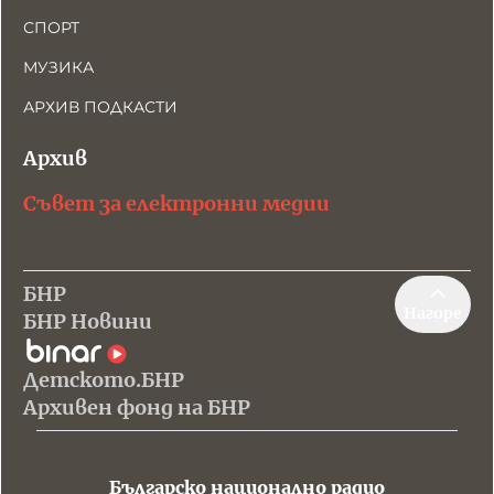
СПОРТ
МУЗИКА
АРХИВ ПОДКАСТИ
Архив
Съвет за електронни медии
БНР
Нагоре
БНР Новини
Детското.БНР
Архивен фонд на БНР
Българско национално радио