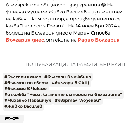
българските общности зад граница 🟢 На
финала слушаме Живко Василев – изпълнител
на кавал и композитор, а произведението се
казва "Lepricon's Dream" На 14 ноември 2024 г.
водещ на България днес е
Мария Стоева
България днес
, от екипа на
Радио България
ПО ПУБЛИКАЦИЯТА РАБОТИ: БНР ЕКИП
#
България днес
#
българи в чужбина
#
българи по света
#
българи в САЩ
#
българи в Чикаго
#
изложба "Неразказаните истории на българите"
#
Михайло Парашчук
#
квартал "Лозенец"
#
Живко Василев