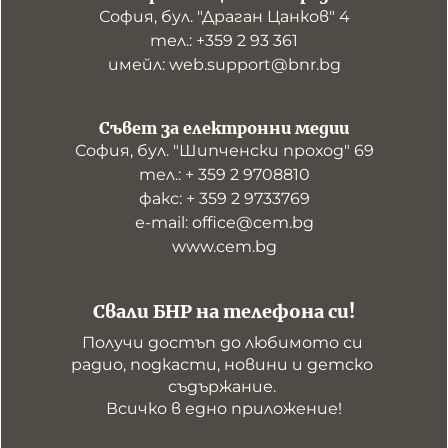
София, бул. "Драган Цанков" 4
тел.: +359 2 93 361
имейл: web.support@bnr.bg
Съвет за електронни медии
София, бул. "Шипченски проход" 69
тел.: + 359 2 9708810
факс: + 359 2 9733769
е-mail: office@cem.bg
www.cem.bg
Свали БНР на телефона си!
Получи достъп до любимото си 
радио, подкасти, новини и детско 
съдържание. 

Всичко в едно приложение!