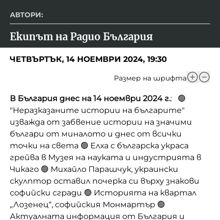
АВТОРИ:
Екипът на Радио България
ЧЕТВЪРТЪК, 14 НОЕМВРИ 2024, 19:30
Размер на шрифта
В България днес на 14 ноември 2024 г.
: 🟢
"Неразказаните истории на българите"
изважда от забвение истории на значими
българи от миналото и днес от всички
точки на света 🟢 Елха с българска украса
грейва в Музея на науката и индустрията в
Чикаго 🟢 Михайло Парашчук, украински
скулптор оставил почерка си върху знакови
софийски сгради 🟢 Историята на квартал
„Лозенец“, софийския Монмартър 🟢
Актуалната информация от България и