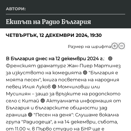
АВТОРИ:
Екипът на Радио България
ЧЕТВЪРТЪК, 12 ДЕКЕМВРИ 2024, 19:30
Размер на шрифта
В България днес на 12 декември 2024 г.
: 🟢
Френският драматург Жан-Пиер Мартинез
за изкуството на комедията 🟢 "България е
моята песен", книга посветена на народния
певец Илия Луков 🟢 Момчиловци или
Мусилиян – защо за връзките на родопското
село с Китай 🟢 Актуалната информация от
България и българските общности зад
граница 🟢 "Песен на деня": Слушаме вокална
група "Радиодеца", а на 14 декември, събота,
от 11.00 ч. в Първо студио на БНР ще е