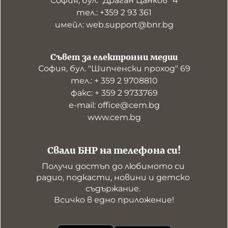
София, бул. "Драган Цанков" 4
тел.: +359 2 93 361
имейл: web.support@bnr.bg
Съвет за електронни медии
София, бул. "Шипченски проход" 69
тел.: + 359 2 9708810
факс: + 359 2 9733769
е-mail: office@cem.bg
www.cem.bg
Свали БНР на телефона си!
Получи достъп до любимото си 
радио, подкасти, новини и детско 
съдържание. 

Всичко в едно приложение!