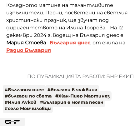
Коледното матине на талантливите
изпълнители. Песни, посветени на светлия
християнски празник, ще звучат под
диригентството на Илина Тоорова. На 12
декември 2024 г. водещ на България днес е
Мария Стоева
България днес
, от екипа на
Радио България
ПО ПУБЛИКАЦИЯТА РАБОТИ: БНР ЕКИП
#
България днес
#
българи в чужбина
#
българи по света
#
Жан-Пиер Мартинез
#
Илия Луков
#
България е моята песен
#
село Момчиловци