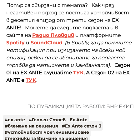
Попър са свързани с темата? Как чрез
негативен подход се постига устойчивост –
в десетия епизод от трети сезон на
EX
ANTE!
Можете да следите подкаста и в
сайта на
Радио Пловдив
и платформите
Spotify
и
SoundCloud
.
(В
Spotify, з
а да получите
нотификация при излизането на всеки нов
епизод, освен да се абонирате за подкаста,
трябва да натиснете и камбанката).
Сезон
01 на EX ANTE слушайте
ТУК
.
А Сезон 02 на EX
ANTE е
ТУК
.
ПО ПУБЛИКАЦИЯТА РАБОТИ: БНР ЕКИП
#
ex ante
#
Георги Стоев - Ex Ante
#
вземане на решения
#
Ex Ante сезон 3
#
устойчивост чрез елиминиране
#
техники за взимане на решения