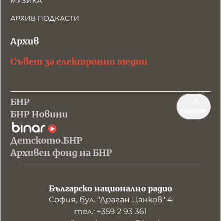
МУЗИКА
АРХИВ ПОДКАСТИ
Архив
Съвет за електронни медии
БНР
Нагоре
БНР Новини
Детското.БНР
Архивен фонд на БНР
Българско национално радио
София, бул. "Драган Цанков" 4
тел.: +359 2 93 361