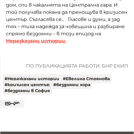
дом, спи в чакалнята на Централна гара. И
той получава покана да пренощува в кризисен
център. Съгласява се... Гласове и думи, а зад
тях – тиха надежда за човещина и разбиране
спрямо бездомни – в този епизод на
Неразказани истории
.
ПО ПУБЛИКАЦИЯТА РАБОТИ: БНР ЕКИП
#
Неразказани истории
#
Евелина Стоянова
#
кризисен център
#
бездомни хора
#
бездомни в София