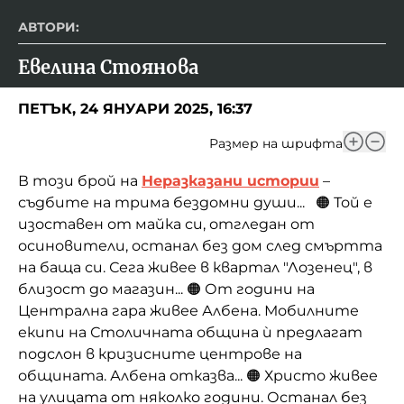
АВТОРИ:
Евелина Стоянова
ПЕТЪК, 24 ЯНУАРИ 2025, 16:37
Размер на шрифта
В този брой на
Неразказани истории
–
съдбите на трима бездомни души... 🟠 Той е
изоставен от майка си, отгледан от
осиновители, останал без дом след смъртта
на баща си. Сега живее в квартал "Лозенец", в
близост до магазин... 🟠 От години на
Централна гара живее Албена. Мобилните
екипи на Столичната община ѝ предлагат
подслон в кризисните центрове на
общината. Албена отказва... 🟠 Христо живее
на улицата от няколко години. Останал без