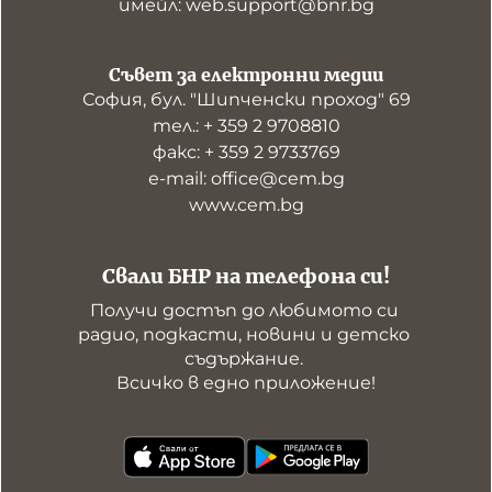
имейл: web.support@bnr.bg
Съвет за електронни медии
София, бул. "Шипченски проход" 69
тел.: + 359 2 9708810
факс: + 359 2 9733769
е-mail: office@cem.bg
www.cem.bg
Свали БНР на телефона си!
Получи достъп до любимото си 
радио, подкасти, новини и детско 
съдържание. 

Всичко в едно приложение!