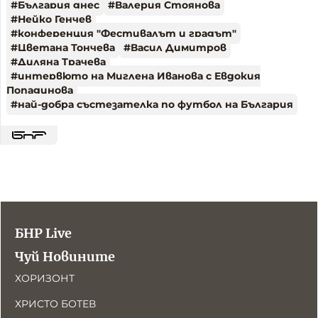
#
България днес
#
Валерия Стоянова
#
Нейко Генчев
#
конференция "Фестивалът и градът"
#
Цветана Тончева
#
Васил Димитров
#
Диляна Трачева
#
интервюто на Миглена Иванова с Евдокия
Попадинова
#
най-добра състезателка по футбол на България
БНР Live
Чуй Новините
ХОРИЗОНТ
ХРИСТО БОТЕВ