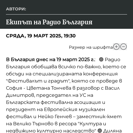
АВТОРИ:
Екипът на Радио България
СРЯДА, 19 МАРТ 2025, 19:30
Размер на шрифта
В България днес на 19 март 2025 г.
: 🟢 Радио
България обобщава всичко по-важно, което се
обсъди на специализираната конференция
"Фестивалът и градът", която се проведе в
София - Цветана Тончева в разговор с Васил
Димитров, председател на УС на
Българската фестивална асоциация и
президент на Европейския музикален
фестивал и Нейко Генчев – заместник-кмет
на Велико Търново в ресора "Култура и
недвижимо културно наследство" 🟢 Диляна