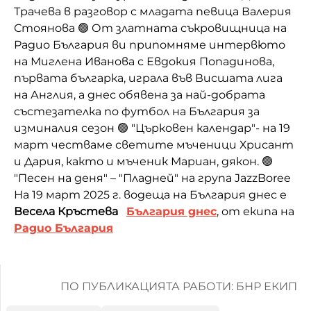
Трачева в разговор с младата певица Валерия
Стоянова 🟢 От златната съкровищница на
Радио България ви припомняме интервюто
на Миглена Иванова с Евдокия Попадинова,
първата българка, играла във Висшата лига
на Англия, а днес обявена за най-добрата
състезателка по футбол на България за
изминалия сезон 🟢 "Църковен календар"- на 19
март честваме светите мъченици Хрисант
и Дария, както и мъченик Мариан, дякон. 🟢
"Песен на деня" – "Пладней" на група JazzBoree
На 19 март 2025 г. водеща на България днес е
Весела Кръстева
България днес
, от екипа на
Радио България
ПО ПУБЛИКАЦИЯТА РАБОТИ: БНР ЕКИП