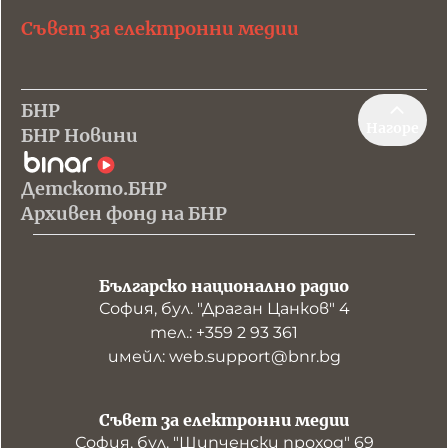
Съвет за електронни медии
БНР
Нагоре
БНР Новини
Детското.БНР
Архивен фонд на БНР
Българско национално радио
София, бул. "Драган Цанков" 4
тел.: +359 2 93 361
имейл: web.support@bnr.bg
Съвет за електронни медии
София, бул. "Шипченски проход" 69