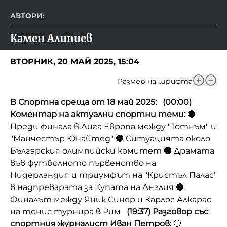
АВТОРИ:
Камен Алипиев
ВТОРНИК, 20 МАЙ 2025, 15:04
Размер на шрифта
В Спортна среща от 18 май 2025:
(00:00)
Коментар на актуални спортни теми:
🔴
Преди финала в Лига Европа между "Тотнъм" и
"Манчестър Юнайтед"
🔴 Ситуацията около
Българския олимпийски комитет
🔴 Драмата
във футболното първенство на
Нидерландия и триумфът на "Кристъл Палас"
в надпреварата за Купата на Англия
🔴
Финалът между Яник Синер и Карлос Алкарас
на тенис турнира в Рим
(19:37) Разговор със
спортния журналист Иван Петров:
🔴