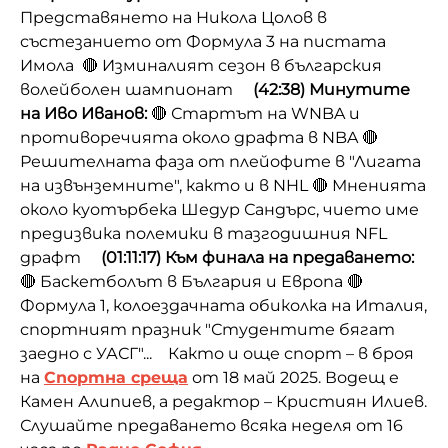
Представянето на Никола Цолов в
състезанието от Формула 3 на пистата
Имола
🔴 Изминалият сезон в българския
волейболен шампионат
(42:38) Минутите
на Иво Иванов:
🔴 Стартът на WNBA и
противоречията около драфта в NBA
🔴
Решителната фаза от плейофите в "Лигата
на извънземните", както и в NHL
🔴 Мненията
около куотърбека Шедур Сандърс, чието име
предизвика полемики в тазгодишния NFL
драфт
(01:11:17) Към финала на предаването:
🔴 Баскетболът в България и Европа
🔴
Формула 1, колоездачната обиколка на Италия,
спортният празник "Студентите бягат
заедно с УАСГ"...
Както и още спорт – в броя
на
Спортна среща
от 18 май 2025. Водещ е
Камен Алипиев, а редактор – Кристиян Илиев.
Слушайте предаването всяка неделя от 16