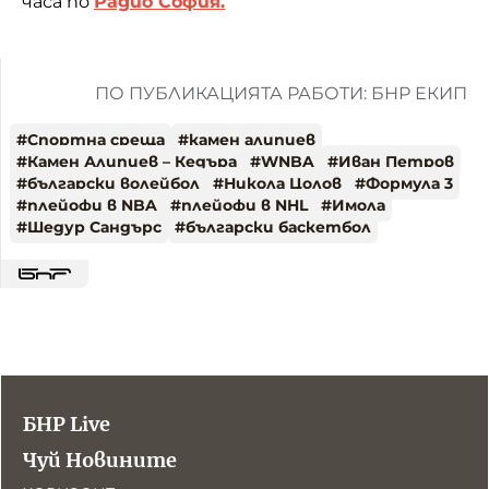
часа по
Радио София.
ПО ПУБЛИКАЦИЯТА РАБОТИ: БНР ЕКИП
#
Спортна среща
#
камен алипиев
#
Камен Алипиев – Кедъра
#
WNBA
#
Иван Петров
#
български волейбол
#
Никола Цолов
#
Формула 3
#
плейофи в NBA
#
плейофи в NHL
#
Имола
#
Шедур Сандърс
#
български баскетбол
БНР Live
Чуй Новините