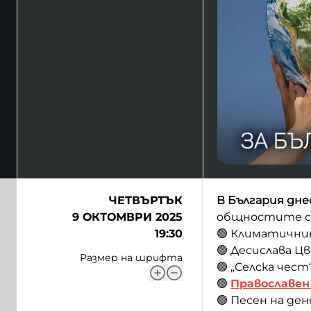
ЧЕТВЪРТЪК
В България днес
9 ОКТОМВРИ 2025
общностите с 
19:30
🟢 Климатични
🟢 Десислава 
Размер на шрифта
🟢 „Селска чест
🟢
Православен
🟢 Песен на де