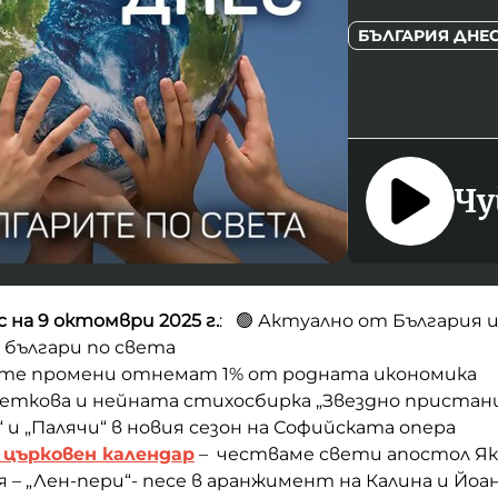
БЪЛГАРИЯ ДНЕ
Чу
 на 9 октомври 2025 г.
: 🟢 Актуално от България и
българи по света
те промени отнемат 1% от родната икономика
Цветкова и нейната стихосбирка „Звездно приста
“ и „Палячи“ в новия сезон на Софийската опера
 църковен календар
– честваме свети апостол Як
ня – „Лен-пери“- песе в аранжимент на Калина и Йо