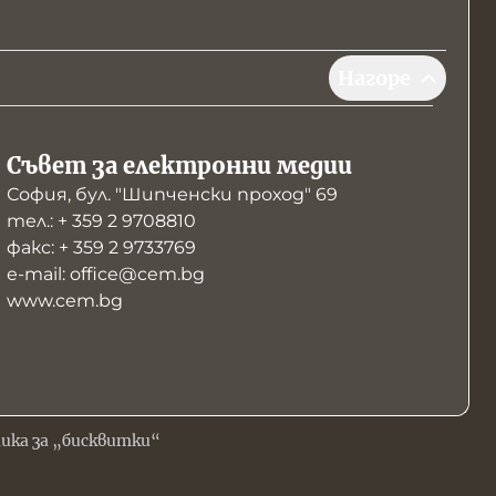
Нагоре
Съвет за електронни медии
София, бул. "Шипченски проход" 69
тел.: + 359 2 9708810
факс: + 359 2 9733769
е-mail: office@cem.bg
www.cem.bg
ика за „бисквитки“