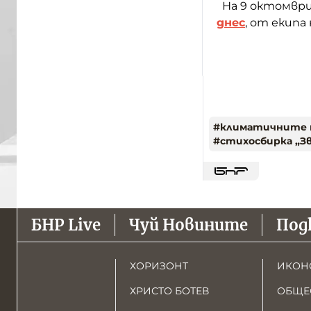
На 9 октомври 
днес
, от екипа
#
климатичните 
#
стихосбирка „З
БНР Live
Чуй Новините
Под
ХОРИЗОНТ
ИКОН
ХРИСТО БОТЕВ
ОБЩЕ