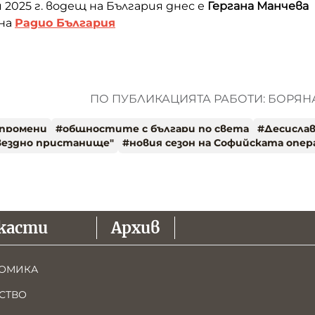
2025 г. водещ на България днес е
Гергана Манчева
 на
Радио България
ПО ПУБЛИКАЦИЯТА РАБОТИ: БОРЯ
промени
#
общностите с българи по света
#
Десисла
вездно пристанище"
#
новия сезон на Софийската опер
касти
Архив
ОМИКА
СТВО