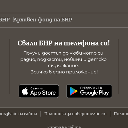
БНР
Архивен фонд на БНР
Свали БНР на телефона си!
Получи достъп до любимото си 
радио, подкасти, новини и детско 
съдържание. 

Всичко в едно приложение!
ползване на сайта
Политика за поверителност
Полит
Карта на сайта