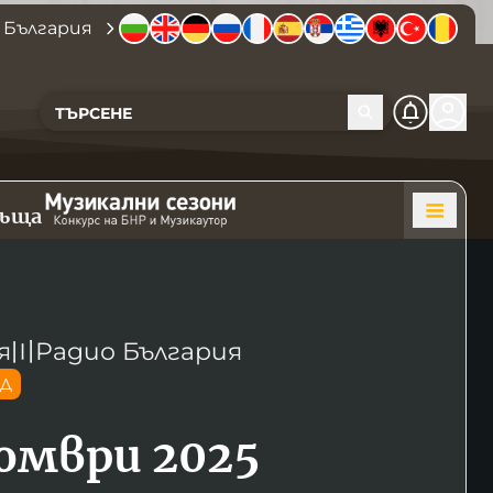
 България
къща
я
〣
Радио България
ОД
омври 2025