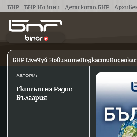
БНР
БНР Новини
Детското.БНР
Архиве
БНР Live
Чуй Новините
Подкасти
Видеока
АВТОРИ:
Екипът на Радио 
България