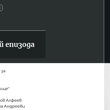
С
й епизода
 за
нище"
ов Алфеев
ана Андрееви