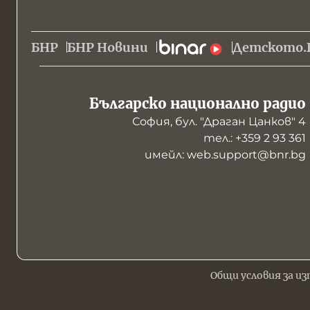
БНР
БНР Новини
Детското.
Българско национално радио
София, бул. "Драган Цанков" 4
тел.: +359 2 93 361
имейл: web.support@bnr.bg
Общи условия за из