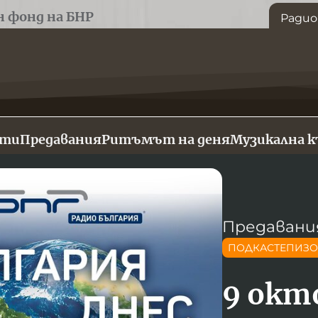
н фонд на БНР
Радио
сти
Предавания
Ритъмът на деня
Музикална 
Предавани
ПОДКАСТЕПИЗ
9 окт