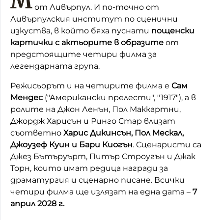
М
от Ливърпул. И по-точно от
Ливърпулския институт по сценични
изкуства, в който бяха пуснати
пощенски
картички с актьорите в образите
от
предстоящите четири филма за
легендарната група.
Режисьорът и на четирите филма е
Сам
Мендес
("Американски прелести", "1917"), а в
ролите на Джон Ленън, Пол Маккартни,
Джордж Харисън и Ринго Стар влизат
съответно
Харис Дикинсън, Пол Мескал,
Джоузеф Куин и Бари Киогън
. Сценаристи са
Джез Бътъруърт, Питър Строугън и Джак
Торн, които имат редица награди за
драматургия и сценарно писане. Всички
четири филма ще излязат на една дата –
7
април 2028 г.