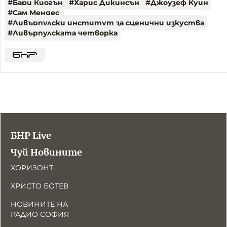
#
Бари Киогън
#
Харис Дикинсън
#
Джоузеф Куин
#
Сам Мендес
#
Ливърпулски институт за сценични изкуства
#
Ливърпулската четворка
БНР Live
Чуй Новините
ХОРИЗОНТ
ХРИСТО БОТЕВ
НОВИНИТЕ НА
РАДИО СОФИЯ