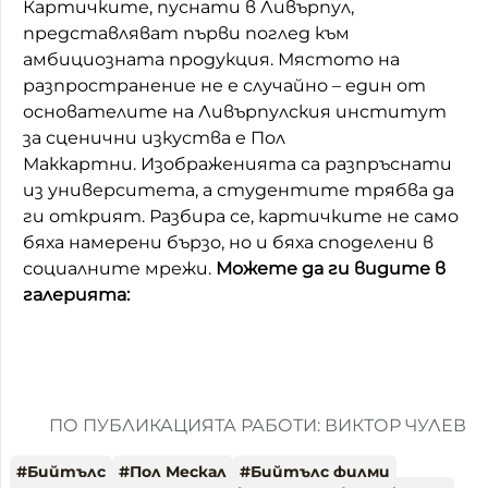
Картичките, пуснати в Ливърпул,
представляват първи поглед към
амбициозната продукция. Мястото на
разпространение не е случайно – един от
основателите на Ливърпулския институт
за сценични изкуства е Пол
Маккартни. Изображенията са разпръснати
из университета, а студентите трябва да
ги открият. Разбира се, картичките не само
бяха намерени бързо, но и бяха споделени в
социалните мрежи.
Можете да ги видите в
галерията:
ПО ПУБЛИКАЦИЯТА РАБОТИ: ВИКТОР ЧУЛЕВ
#
Бийтълс
#
Пол Мескал
#
Бийтълс филми