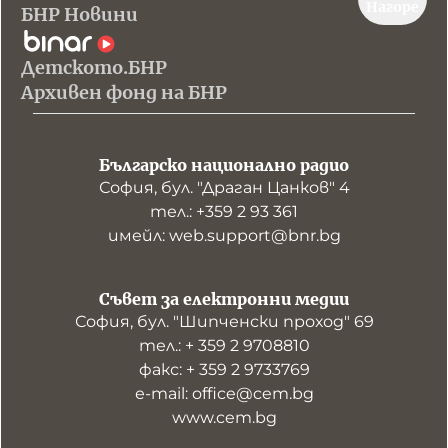
Нагоре
БНР Новини
Детското.БНР
Архивен фонд на БНР
Българско национално радио
София, бул. "Драган Цанков" 4
тел.: +359 2 93 361
имейл: web.support@bnr.bg
Съвет за електронни медии
София, бул. "Шипченски проход" 69
тел.: + 359 2 9708810
факс: + 359 2 9733769
е-mail: office@cem.bg
www.cem.bg